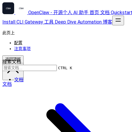
OpenClaw - 开源个人 AI 助手
首页
文档
Quickstar
Install
CLI
Gateway
工具
Deep Dive
Automation
博客
此页上
配置
注意事项
返回顶部
搜索文档...
CTRL K
文档
文档