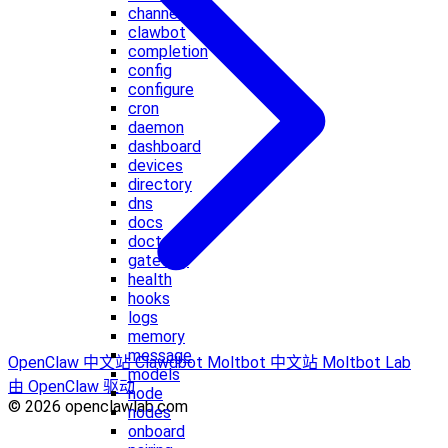
channels
clawbot
completion
config
configure
cron
daemon
dashboard
devices
directory
dns
docs
doctor
gateway
health
hooks
logs
memory
message
OpenClaw 中文站
Clawdbot
Moltbot 中文站
Moltbot Lab
models
由 OpenClaw 驱动
node
© 2026 openclawlab.com
nodes
onboard