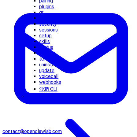
pairing
plugins
qr
reset
security
sessions
setup
skills
status
system
tui
uninstall
update
voicecall
webhooks
沙箱 CLI
实战指南
contact@openclawlab.com