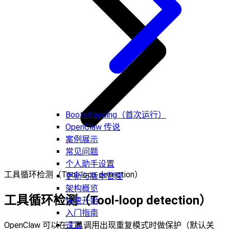
Bootstrapping（首次运行）
OpenClaw 传说
案例展示
常见问题
个人助手设置
工具循环检测（Tool-loop detection）
更新与版本管理
架构概览
工具循环检测（Tool-loop detection）
快速开始
入门指南
OpenClaw 可以在工具调用出现重复模式时做保护（默认关
设置