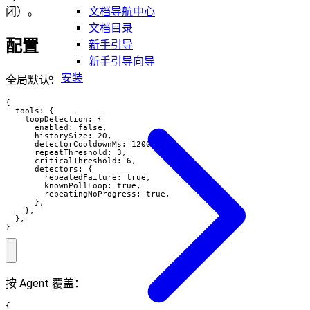
闭）。
文档导航中心
文档目录
配置
新手引导
新手引导向导
安装
全局默认：
{

  tools: {

    loopDetection: {

      enabled: false,

      historySize: 20,

      detectorCooldownMs: 12000,

      repeatThreshold: 3,

      criticalThreshold: 6,

      detectors: {

        repeatedFailure: true,

        knownPollLoop: true,

        repeatingNoProgress: true,

      },

    },

  },

}
按 Agent 覆盖：
{
