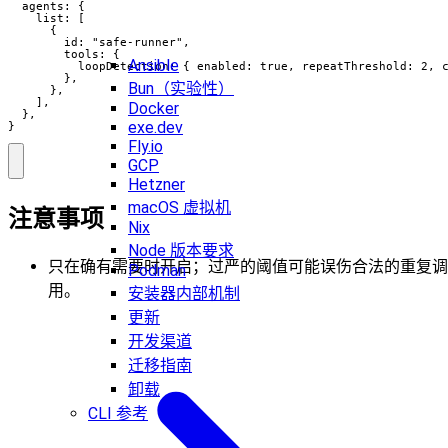
  agents: {

    list: [

      {

        id: "safe-runner",

        tools: {

Ansible
          loopDetection: { enabled: true, repeatThreshold: 2, c
        },

Bun（实验性）
      },

    ],

Docker
  },

exe.dev
}
Fly.io
GCP
Hetzner
macOS 虚拟机
注意事项
Nix
Node 版本要求
只在确有需要时开启；过严的阈值可能误伤合法的重复调
Podman
用。
安装器内部机制
更新
开发渠道
迁移指南
卸载
CLI 参考