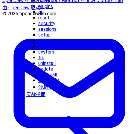
OpenClaw 中文站
Clawdbot
Moltbot 中文站
Moltbot Lab
pairing
plugins
由 OpenClaw 驱动
qr
© 2026 openclawlab.com
reset
security
sessions
setup
skills
status
system
tui
uninstall
update
voicecall
webhooks
沙箱 CLI
实战指南