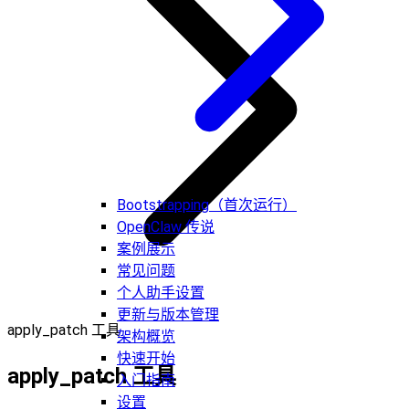
Bootstrapping（首次运行）
OpenClaw 传说
案例展示
常见问题
个人助手设置
更新与版本管理
apply_patch 工具
架构概览
快速开始
apply_patch 工具
入门指南
设置