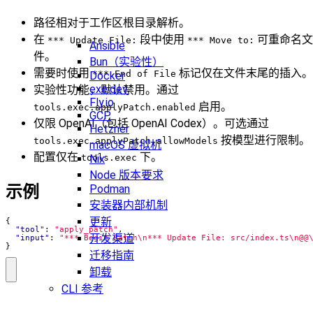
路径相对于工作区根目录解析。
在
段中使用
可重命名文
*** Update File:
*** Move to:
Ansible
件。
Bun（实验性）
需要时使用
标记仅在文件末尾的插入。
*** End of File
Docker
exe.dev
实验性功能，默认禁用。通过
Fly.io
启用。
tools.exec.applyPatch.enabled
GCP
仅限 OpenAI（包括 OpenAI Codex）。可选通过
Hetzner
按模型进行限制。
tools.exec.applyPatch.allowModels
macOS 虚拟机
配置仅在
下。
tools.exec
Nix
Node 版本要求
示例
Podman
安装器内部机制
更新
{
"tool"
:
"apply_patch"
,
开发渠道
"input"
:
"*** Begin Patch\n*** Update File: src/index.ts\n@@
}
迁移指南
卸载
CLI 参考