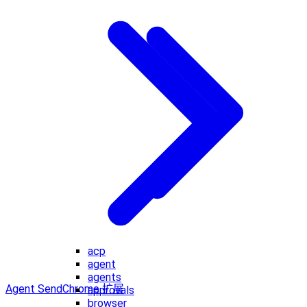
acp
agent
agents
Agent Send
Chrome 扩展
approvals
browser