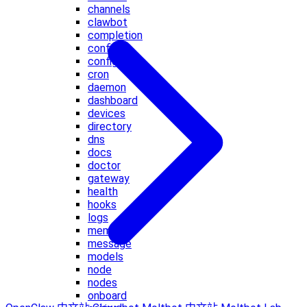
channels
clawbot
completion
config
configure
cron
daemon
dashboard
devices
directory
dns
docs
doctor
gateway
health
hooks
logs
memory
message
models
node
nodes
onboard