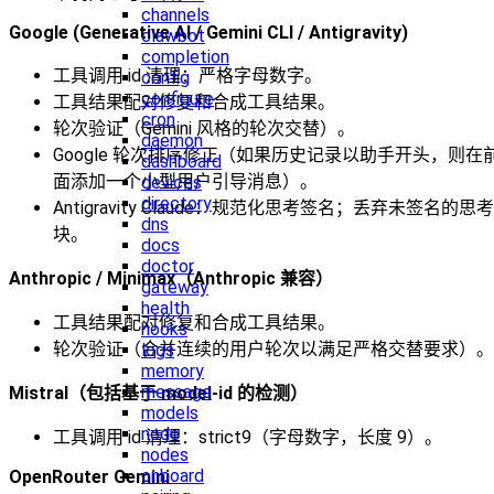
channels
Google (Generative AI / Gemini CLI / Antigravity)
clawbot
completion
工具调用 id 清理：严格字母数字。
config
configure
工具结果配对修复和合成工具结果。
cron
轮次验证（Gemini 风格的轮次交替）。
daemon
Google 轮次排序修正（如果历史记录以助手开头，则在
dashboard
面添加一个小型用户引导消息）。
devices
directory
Antigravity Claude：规范化思考签名；丢弃未签名的思考
dns
块。
docs
doctor
Anthropic / Minimax（Anthropic 兼容）
gateway
health
工具结果配对修复和合成工具结果。
hooks
轮次验证（合并连续的用户轮次以满足严格交替要求）。
logs
memory
message
Mistral（包括基于 model-id 的检测）
models
node
工具调用 id 清理：strict9（字母数字，长度 9）。
nodes
onboard
OpenRouter Gemini