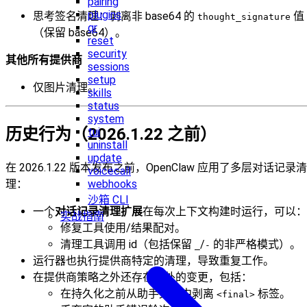
pairing
plugins
思考签名清理：剥离非 base64 的
值
thought_signature
qr
（保留 base64）。
reset
security
其他所有提供商
sessions
setup
仅图片清理。
skills
status
system
历史行为（2026.1.22 之前）
tui
uninstall
update
在 2026.1.22 版本发布之前，OpenClaw 应用了多层对话记录清
voicecall
理：
webhooks
沙箱 CLI
一个
对话记录清理扩展
在每次上下文构建时运行，可以：
实战指南
修复工具使用/结果配对。
清理工具调用 id（包括保留
/
的非严格模式）。
_
-
运行器也执行提供商特定的清理，导致重复工作。
在提供商策略之外还存在额外的变更，包括：
在持久化之前从助手文本中剥离
标签。
<final>