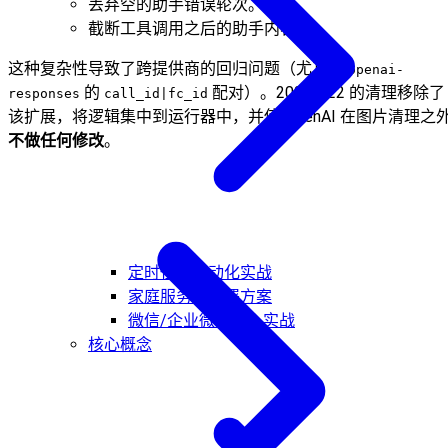
丢弃空的助手错误轮次。
截断工具调用之后的助手内容。
这种复杂性导致了跨提供商的回归问题（尤其是
openai-
的
配对）。2026.1.22 的清理移除了
responses
call_id|fc_id
该扩展，将逻辑集中到运行器中，并使 OpenAI 在图片清理之
不做任何修改
。
定时任务自动化实战
家庭服务器部署方案
微信/企业微信接入实战
核心概念