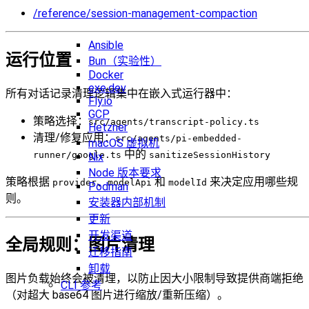
/reference/session-management-compaction
Ansible
运行位置
Bun（实验性）
Docker
exe.dev
所有对话记录清理逻辑集中在嵌入式运行器中：
Fly.io
GCP
策略选择：
src/agents/transcript-policy.ts
Hetzner
清理/修复应用：
src/agents/pi-embedded-
macOS 虚拟机
中的
runner/google.ts
sanitizeSessionHistory
Nix
Node 版本要求
策略根据
、
和
来决定应用哪些规
provider
modelApi
modelId
Podman
则。
安装器内部机制
更新
开发渠道
全局规则：图片清理
迁移指南
卸载
图片负载始终会被清理，以防止因大小限制导致提供商端拒绝
CLI 参考
（对超大 base64 图片进行缩放/重新压缩）。