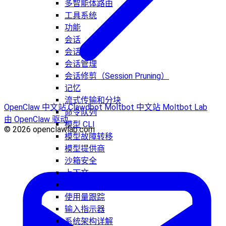
多智能体路由
工具系统
功能
会话
会话工具
会话管理
会话修剪（Session Pruning）
记忆
流式传输和分块
OpenClaw 中文站
Clawdbot
Moltbot 中文站
Moltbot Lab
命令队列
由 OpenClaw 驱动
模型 CLI
© 2026 openclawlab.com
模型故障转移
模型提供商
沙箱安全
上下文
时区
使用量跟踪
输入指示器
系统架构详解