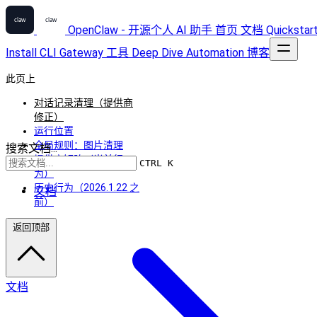
OpenClaw - 开源个人 AI 助手
首页
文档
Quickstar
Install
CLI
Gateway
工具
Deep Dive
Automation
博客
此页上
对话记录清理（提供商
修正）
运行位置
全局规则：图片清理
搜索文档...
提供商矩阵（当前行
CTRL K
为）
历史行为（2026.1.22 之
文档
前）
返回顶部
文档