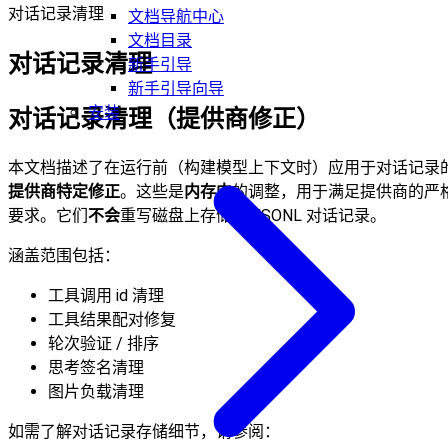
对话记录清理
文档导航中心
文档目录
对话记录清理
新手引导
新手引导向导
安装
对话记录清理（提供商修正）
本文档描述了在运行前（构建模型上下文时）应用于对话记录
提供商特定修正
。这些是
内存中
的调整，用于满足提供商的严
要求。它们
不会
重写磁盘上存储的 JSONL 对话记录。
涵盖范围包括：
工具调用 id 清理
工具结果配对修复
轮次验证 / 排序
思考签名清理
图片负载清理
如需了解对话记录存储细节，请参阅：