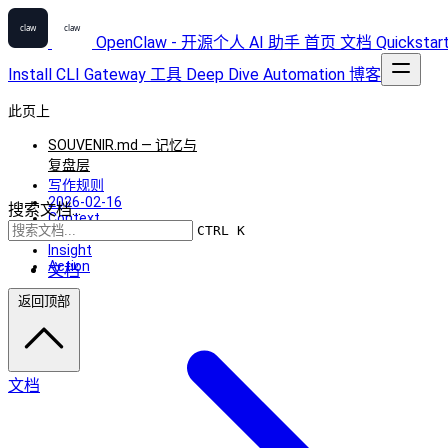
OpenClaw - 开源个人 AI 助手
首页
文档
Quickstar
Install
CLI
Gateway
工具
Deep Dive
Automation
博客
此页上
SOUVENIR.md — 记忆与
复盘层
写作规则
2026-02-16
搜索文档...
Context
CTRL K
Observation
Insight
Action
文档
返回顶部
文档