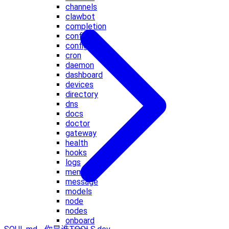
channels
clawbot
completion
config
configure
cron
daemon
dashboard
devices
directory
dns
docs
doctor
gateway
health
hooks
logs
memory
message
models
node
nodes
onboard