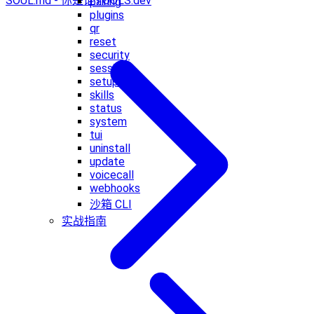
SOUL.md - 你是谁
TOOLS.dev
pairing
plugins
qr
reset
security
sessions
setup
skills
status
system
tui
uninstall
update
voicecall
webhooks
沙箱 CLI
实战指南