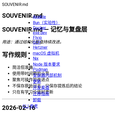
SOUVENIR.md
SOUVENIR.md
Ansible
Bun（实验性）
Docker
SOUVENIR.md — 记忆与复盘层
exe.dev
Fly.io
用途：通过结构化复盘持续改进。
GCP
Hetzner
macOS 虚拟机
写作规则
Nix
Node 版本要求
简洁但准确
Podman
使用带时间戳的小节
安装器内部机制
聚焦可操作的改进点
更新
不保存原始日志，只保存提炼后的结论
开发渠道
只在有学习价值时更新
迁移指南
卸载
CLI 参考
2026-02-16