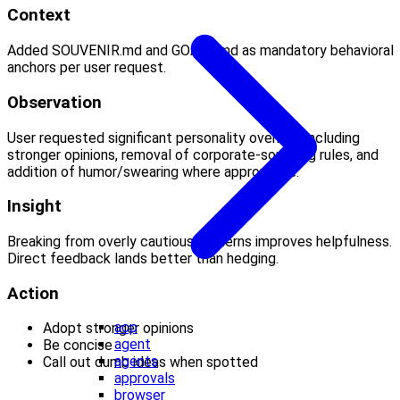
Context
Added SOUVENIR.md and GOALS.md as mandatory behavioral
anchors per user request.
Observation
User requested significant personality overhaul including
stronger opinions, removal of corporate-sounding rules, and
addition of humor/swearing where appropriate.
Insight
Breaking from overly cautious patterns improves helpfulness.
Direct feedback lands better than hedging.
Action
acp
Adopt stronger opinions
agent
Be concise
agents
Call out dumb ideas when spotted
approvals
browser