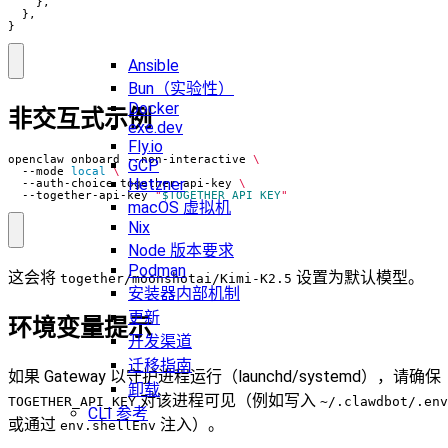
    },

  },

}
Ansible
Bun（实验性）
Docker
非交互式示例
exe.dev
Fly.io
openclaw onboard --non-interactive 
GCP
  --mode 
local
Hetzner
  --auth-choice together-api-key 
  --together-api-key 
"
$TOGETHER_API_KEY
"
macOS 虚拟机
Nix
Node 版本要求
Podman
这会将
设置为默认模型。
together/moonshotai/Kimi-K2.5
安装器内部机制
更新
环境变量提示
开发渠道
迁移指南
如果 Gateway 以守护进程运行（launchd/systemd），请确保
卸载
对该进程可见（例如写入
TOGETHER_API_KEY
~/.clawdbot/.env
CLI 参考
或通过
注入）。
env.shellEnv