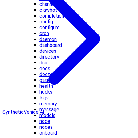
channels
clawbot
completion
config
configure
cron
daemon
dashboard
devices
directory
dns
docs
doctor
gateway
health
hooks
logs
memory
message
Synthetic
Venice AI
models
node
nodes
onboard