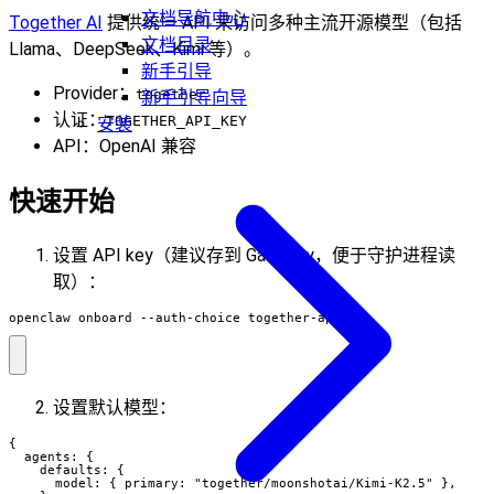
文档导航中心
Together AI
提供统一 API 来访问多种主流开源模型（包括
文档目录
Llama、DeepSeek、Kimi 等）。
新手引导
Provider：
together
新手引导向导
认证：
TOGETHER_API_KEY
安装
API：OpenAI 兼容
快速开始
设置 API key（建议存到 Gateway，便于守护进程读
取）：
openclaw onboard --auth-choice together-api-key
设置默认模型：
{

  agents: {

    defaults: {

      model: { primary: "together/moonshotai/Kimi-K2.5" },
