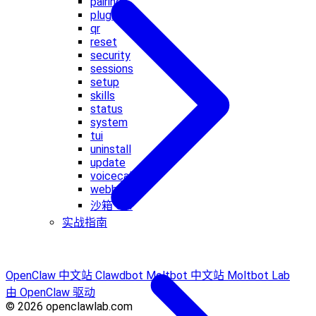
pairing
plugins
qr
reset
security
sessions
setup
skills
status
system
tui
uninstall
update
voicecall
webhooks
沙箱 CLI
实战指南
OpenClaw 中文站
Clawdbot
Moltbot 中文站
Moltbot Lab
由 OpenClaw 驱动
© 2026 openclawlab.com