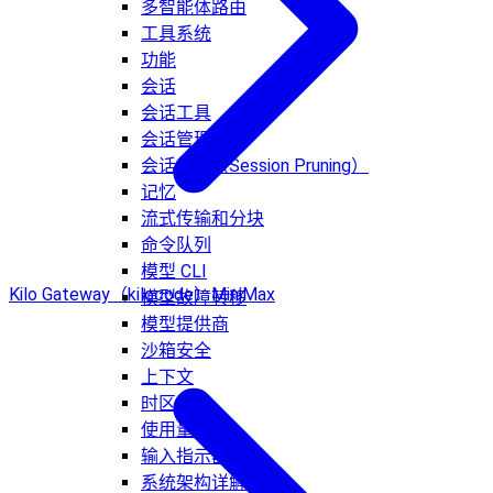
多智能体路由
工具系统
功能
会话
会话工具
会话管理
会话修剪（Session Pruning）
记忆
流式传输和分块
命令队列
模型 CLI
Kilo Gateway（kilocode）
MiniMax
模型故障转移
模型提供商
沙箱安全
上下文
时区
使用量跟踪
输入指示器
系统架构详解