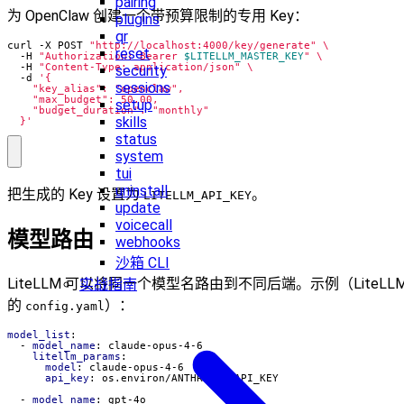
pairing
为 OpenClaw 创建一个带预算限制的专用 Key：
plugins
qr
curl -X POST 
"http://localhost:4000/key/generate"
reset
  -H 
"Authorization: Bearer 
$LITELLM_MASTER_KEY
"
  -H 
"Content-Type: application/json"
security
  -d 
sessions
setup
skills
  }'
status
system
tui
uninstall
把生成的 Key 设置为
。
LITELLM_API_KEY
update
voicecall
模型路由
webhooks
沙箱 CLI
LiteLLM 可以将同一个模型名路由到不同后端。示例（LiteLL
实战指南
的
）：
config.yaml
model_list
:
- 
model_name
:
claude-opus-4-6
litellm_params
:
model
:
claude-opus-4-6
api_key
:
os.environ/ANTHROPIC_API_KEY
- 
model_name
:
gpt-4o