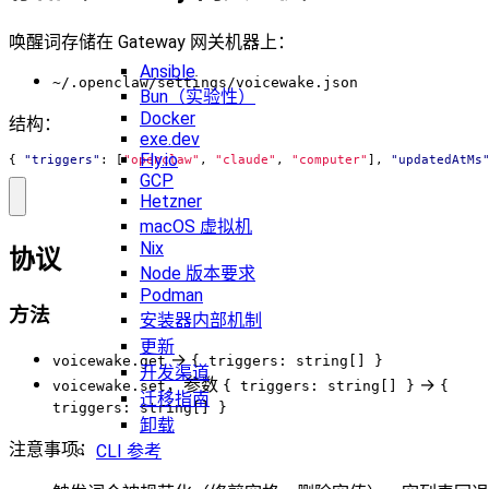
唤醒词存储在 Gateway 网关机器上：
Ansible
~/.openclaw/settings/voicewake.json
Bun（实验性）
Docker
结构：
exe.dev
Fly.io
{
"triggers"
:
[
"openclaw"
,
"claude"
,
"computer"
],
"updatedAtMs
GCP
Hetzner
macOS 虚拟机
Nix
协议
Node 版本要求
Podman
方法
安装器内部机制
更新
→
voicewake.get
{ triggers: string[] }
开发渠道
，参数
→
voicewake.set
{ triggers: string[] }
{
迁移指南
triggers: string[] }
卸载
注意事项：
CLI 参考