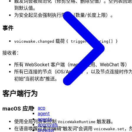
触发词会被规范化（修剪空格、删除空值）。空列表回退
到默认值。
为安全起见会强制执行限制（数量/长度上限）。
事件
载荷
voicewake.changed
{ triggers: string[] }
接收者：
所有 WebSocket 客户端（macOS 应用、WebChat 等）
所有已连接的节点（iOS/Android），以及节点连接时作
初始"当前状态"推送。
客户端行为
acp
macOS 应用
agent
agents
使用全局列表来控制
触发器。
VoiceWakeRuntime
approvals
在语音唤醒设置中编辑"触发词"会调用
，
voicewake.set
browser