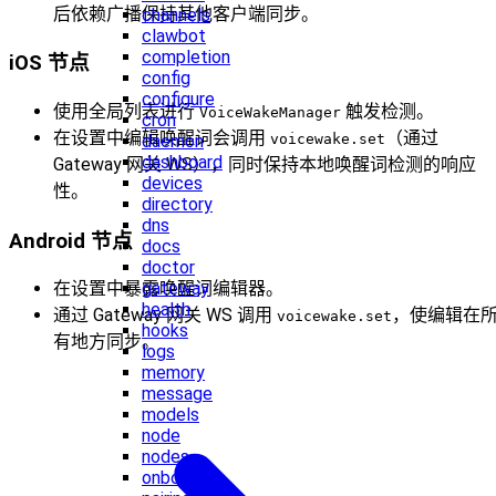
后依赖广播保持其他客户端同步。
channels
clawbot
completion
iOS 节点
config
configure
使用全局列表进行
触发检测。
VoiceWakeManager
cron
在设置中编辑唤醒词会调用
（通过
voicewake.set
daemon
dashboard
Gateway 网关 WS），同时保持本地唤醒词检测的响应
devices
性。
directory
dns
Android 节点
docs
doctor
gateway
在设置中暴露唤醒词编辑器。
health
通过 Gateway 网关 WS 调用
，使编辑在
voicewake.set
hooks
有地方同步。
logs
memory
message
models
node
nodes
onboard