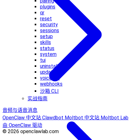
pairing
plugins
qr
reset
security
sessions
setup
skills
status
system
tui
uninstall
update
voicecall
webhooks
沙箱 CLI
实战指南
音频与语音消息
OpenClaw 中文站
Clawdbot
Moltbot 中文站
Moltbot Lab
由 OpenClaw 驱动
© 2026 openclawlab.com