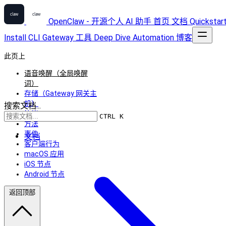
OpenClaw - 开源个人 AI 助手
首页
文档
Quickstar
Install
CLI
Gateway
工具
Deep Dive
Automation
博客
此页上
语音唤醒（全局唤醒
词）
存储（Gateway 网关主
机）
搜索文档...
协议
CTRL K
方法
事件
文档
客户端行为
macOS 应用
iOS 节点
Android 节点
返回顶部