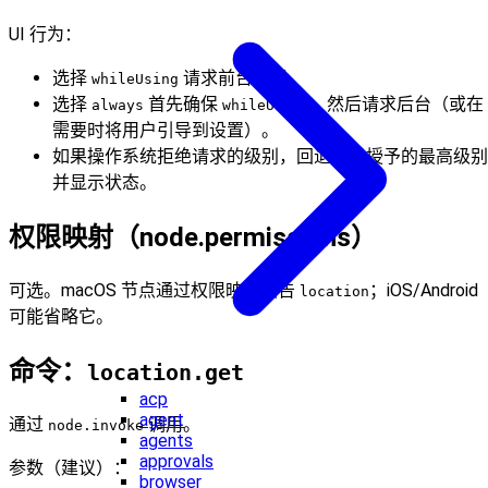
UI 行为：
选择
请求前台权限。
whileUsing
选择
首先确保
，然后请求后台（或在
always
whileUsing
需要时将用户引导到设置）。
如果操作系统拒绝请求的级别，回退到已授予的最高级别
并显示状态。
权限映射（node.permissions）
可选。macOS 节点通过权限映射报告
；iOS/Android
location
可能省略它。
命令：
location.get
acp
agent
通过
调用。
node.invoke
agents
approvals
参数（建议）：
browser