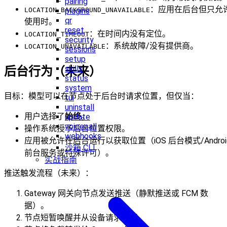
pairing
：应用在后台但只允
LOCATION_BACKGROUND_UNAVAILABLE
plugins
qr
使用时。
reset
：在时间内没有定位。
LOCATION_TIMEOUT
security
：系统故障/没有提供商。
LOCATION_UNAVAILABLE
sessions
setup
skills
后台行为（未来）
status
system
目标：模型可以在节点处于后台时请求位置，但仅当：
tui
uninstall
用户选择了
始终
。
update
voicecall
操作系统授予后台位置权限。
webhooks
应用被允许在后台运行以获取位置（iOS 后台模式/Androi
沙箱 CLI
前台服务或特殊许可）。
实战指南
推送触发流程（未来）：
Gateway 网关向节点发送推送（静默推送或 FCM 数
据）。
节点短暂唤醒并从设备请求位置。