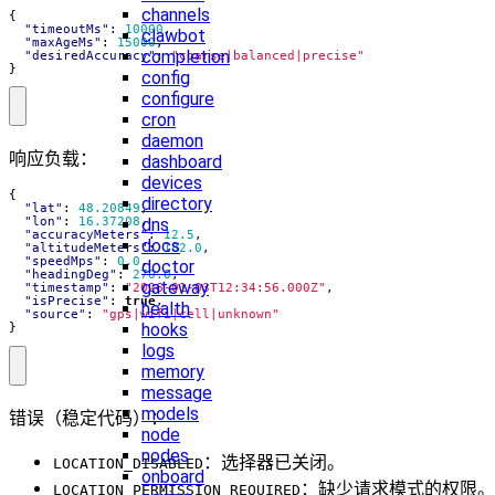
channels
{
"timeoutMs"
:
10000
,
clawbot
"maxAgeMs"
:
15000
,
completion
"desiredAccuracy"
:
"coarse|balanced|precise"
}
config
configure
cron
daemon
响应负载：
dashboard
devices
{
directory
"lat"
:
48.20849
,
dns
"lon"
:
16.37208
,
"accuracyMeters"
:
12.5
,
docs
"altitudeMeters"
:
182.0
,
"speedMps"
:
0.0
,
doctor
"headingDeg"
:
270.0
,
gateway
"timestamp"
:
"2026-01-03T12:34:56.000Z"
,
"isPrecise"
:
true
,
health
"source"
:
"gps|wifi|cell|unknown"
hooks
}
logs
memory
message
models
错误（稳定代码）：
node
nodes
：选择器已关闭。
LOCATION_DISABLED
onboard
：缺少请求模式的权限。
LOCATION_PERMISSION_REQUIRED