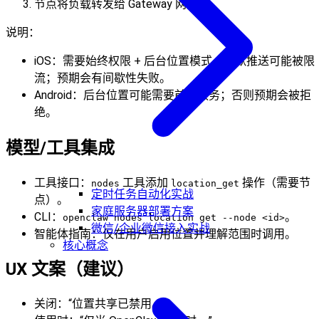
节点将负载转发给 Gateway 网关。
说明：
iOS：需要始终权限 + 后台位置模式。静默推送可能被限
流；预期会有间歇性失败。
Android：后台位置可能需要前台服务；否则预期会被拒
绝。
模型/工具集成
工具接口：
工具添加
操作（需要节
nodes
location_get
定时任务自动化实战
点）。
家庭服务器部署方案
CLI：
。
openclaw nodes location get --node <id>
微信/企业微信接入实战
智能体指南：仅在用户启用位置并理解范围时调用。
核心概念
UX 文案（建议）
关闭：“位置共享已禁用。”