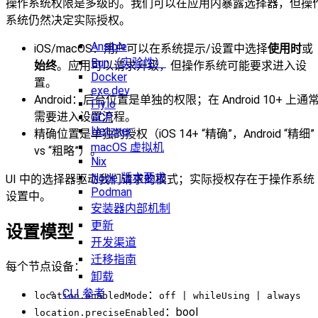
操作系统权限是多级的。我们可以在应用内暴露选择器，但操
系统仍然决定实际授权。
Ansible
iOS/macOS：用户可以在系统提示/设置中选择
使用时
或
Bun（实验性）
始终
。应用可以请求升级，但操作系统可能要求进入设
Docker
置。
exe.dev
Android：后台位置是单独的权限；在 Android 10+ 上通
Fly.io
需要进入设置流程。
GCP
Hetzner
精确位置是单独的授权（iOS 14+ “精确”，Android “精细”
macOS 虚拟机
vs “粗略”）。
Nix
Node 版本要求
UI 中的选择器驱动我们请求的模式；实际授权存在于操作系统
Podman
设置中。
安装器内部机制
更新
设置模型
开发渠道
迁移指南
每个节点设备：
卸载
CLI 参考
：
location.enabledMode
off | whileUsing | always
：bool
location.preciseEnabled