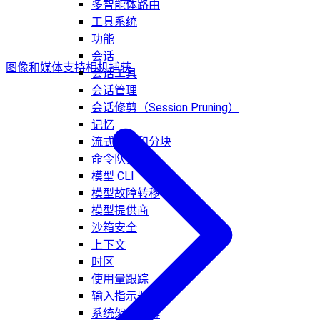
多智能体路由
工具系统
功能
会话
图像和媒体支持
相机捕获
会话工具
会话管理
会话修剪（Session Pruning）
记忆
流式传输和分块
命令队列
模型 CLI
模型故障转移
模型提供商
沙箱安全
上下文
时区
使用量跟踪
输入指示器
系统架构详解