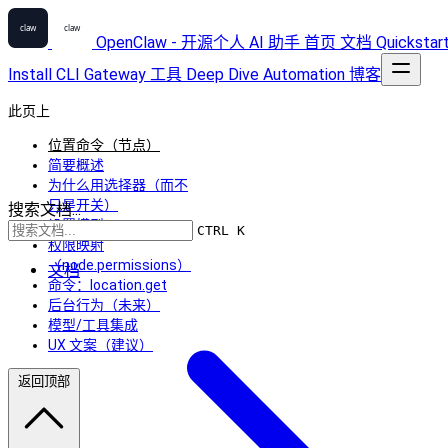
OpenClaw - 开源个人 AI 助手
首页
文档
Quickstar
Install
CLI
Gateway
工具
Deep Dive
Automation
博客
此页上
位置命令（节点）
简要概述
为什么用选择器（而不
只是开关）
搜索文档...
设置模型
CTRL K
权限映射
（node.permissions）
文档
命令：location.get
后台行为（未来）
模型/工具集成
UX 文案（建议）
返回顶部