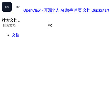
OpenClaw - 开源个人 AI 助手
首页
文档
Quickstar
搜索文档...
⌘
K
文档