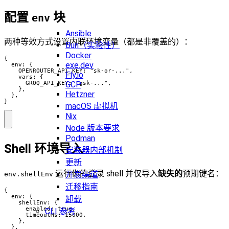
配置
块
env
Ansible
两种等效方式设置内联环境变量（都是非覆盖的）：
Bun（实验性）
Docker
{

exe.dev
  env: {

    OPENROUTER_API_KEY: "sk-or-...",

Fly.io
    vars: {

GCP
      GROQ_API_KEY: "gsk-...",

    },

Hetzner
  },

}
macOS 虚拟机
Nix
Node 版本要求
Podman
Shell 环境导入
安装器内部机制
更新
运行你的登录 shell 并仅导入
缺失的
预期键名：
开发渠道
env.shellEnv
迁移指南
{

  env: {

卸载
    shellEnv: {

      enabled: true,

CLI 参考
      timeoutMs: 15000,

    },

  },
