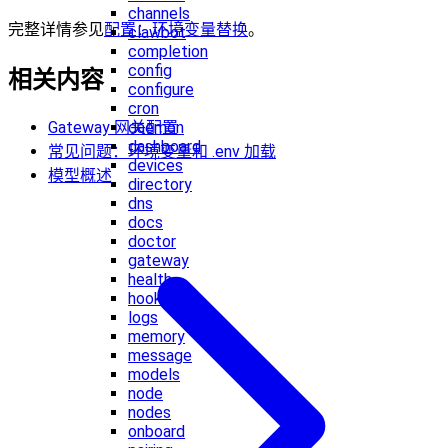
channels
完整详情参见
配置：环境变量替换
。
clawbot
completion
config
相关内容
configure
cron
daemon
Gateway 网关配置
dashboard
常见问题：环境变量和 .env 加载
devices
模型概述
directory
dns
docs
doctor
gateway
health
hooks
logs
memory
message
models
node
nodes
onboard