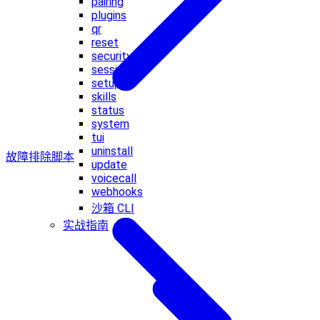
pairing
plugins
qr
reset
security
sessions
setup
skills
status
system
tui
uninstall
故障排除
脚本
update
voicecall
webhooks
沙箱 CLI
实战指南