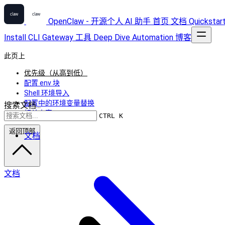
OpenClaw - 开源个人 AI 助手
首页
文档
Quickstar
Install
CLI
Gateway
工具
Deep Dive
Automation
博客
此页上
优先级（从高到低）
配置 env 块
Shell 环境导入
配置中的环境变量替换
搜索文档...
相关内容
CTRL K
返回顶部
文档
文档