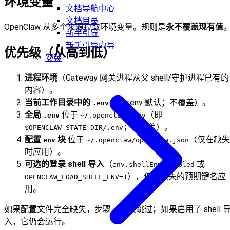
环境变量
文档导航中心
文档目录
OpenClaw 从多个来源拉取环境变量。规则是
永不覆盖现有值
新手引导
新手引导向导
优先级（从高到低）
安装
进程环境
（Gateway 网关进程从父 shell/守护进程已有的
内容）。
当前工作目录中的
（dotenv 默认；不覆盖）。
.env
全局
位于
（即
.env
~/.openclaw/.env
；不覆盖）。
$OPENCLAW_STATE_DIR/.env
配置
块
位于
（仅在缺失
env
~/.openclaw/openclaw.json
时应用）。
可选的登录 shell 导入
（
或
env.shellEnv.enabled
），仅对缺失的预期键名应
OPENCLAW_LOAD_SHELL_ENV=1
用。
如果配置文件完全缺失，步骤 4 将被跳过；如果启用了 shell 
入，它仍会运行。