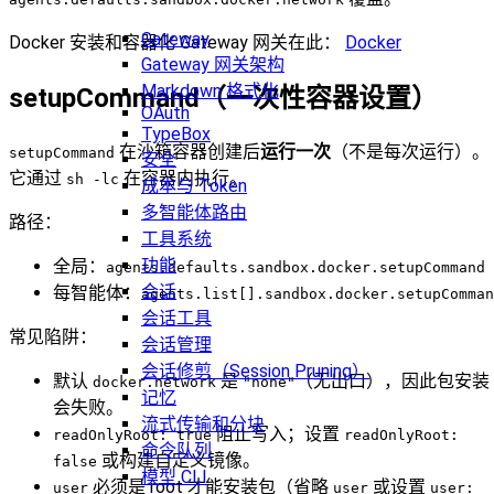
Gateway
Docker 安装和容器化 Gateway 网关在此：
Docker
Gateway 网关架构
Markdown 格式化
setupCommand（一次性容器设置）
OAuth
TypeBox
在沙箱容器创建后
运行一次
（不是每次运行）。
setupCommand
安全
它通过
在容器内执行。
sh -lc
成本与 Token
多智能体路由
路径：
工具系统
功能
全局：
agents.defaults.sandbox.docker.setupCommand
会话
每智能体：
agents.list[].sandbox.docker.setupComman
会话工具
常见陷阱：
会话管理
会话修剪（Session Pruning）
默认
是
（无出口），因此包安装
docker.network
"none"
记忆
会失败。
流式传输和分块
阻止写入；设置
readOnlyRoot: true
readOnlyRoot:
命令队列
或构建自定义镜像。
false
模型 CLI
必须是 root 才能安装包（省略
或设置
user
user
user: