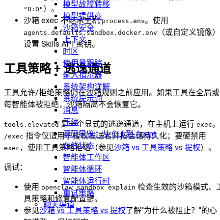
模型故障转移
）。
"0:0"
模型提供商
沙箱 exec
不
继承主机
。使用
process.env
沙箱安全
（或自定义镜像）
agents.defaults.sandbox.docker.env
上下文
设置 Skills API 密钥。
时区
使用量跟踪
工具策略 + 逃逸通道
输入指示器
系统架构详解
工具允许/拒绝策略仍在沙箱规则之前应用。如果工具在全局或
系统提示词
每智能体被拒绝，沙箱隔离不会恢复它。
消息
压缩
是一个显式的逃逸通道，在主机上运行
。
tools.elevated
exec
源码导览：从 CLI 到 Agent
指令仅适用于授权发送者并按会话持久化；要硬禁用
/exec
在线状态
，使用工具策略拒绝（参见
沙箱 vs 工具策略 vs 提权
）。
exec
智能体工作区
调试：
智能体循环
智能体运行时
使用
检查生效的沙箱模式、
openclaw sandbox explain
重试策略
具策略和修复配置键。
聊天渠道
参见
沙箱 vs 工具策略 vs 提权
了解"为什么被阻止？“的心