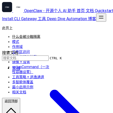
OpenClaw - 开源个人 AI 助手
首页
文档
Quickstar
Install
CLI
Gateway
工具
Deep Dive
Automation
博客
此页上
什么会被沙箱隔离
模式
作用域
工作区访问
搜索文档...
自定义绑定挂载
CTRL K
镜像 + 设置
setupCommand（一次
文档
性容器设置）
工具策略 + 逃逸通道
多智能体覆盖
最小启用示例
相关文档
返回顶部