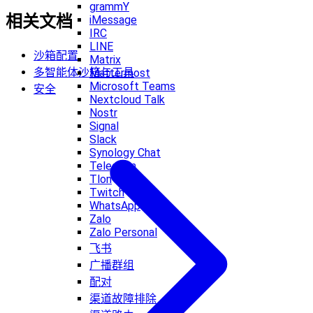
grammY
相关文档
iMessage
IRC
LINE
沙箱配置
Matrix
多智能体沙箱与工具
Mattermost
Microsoft Teams
安全
Nextcloud Talk
Nostr
Signal
Slack
Synology Chat
Telegram
Tlon
Twitch
WhatsApp
Zalo
Zalo Personal
飞书
广播群组
配对
渠道故障排除