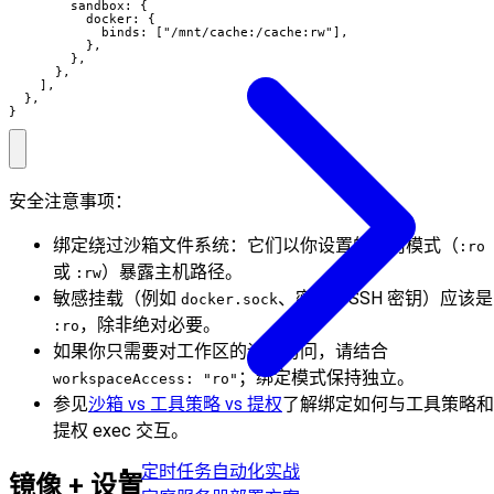
        sandbox: {

          docker: {

            binds: ["/mnt/cache:/cache:rw"],

          },

        },

      },

    ],

  },

}
安全注意事项：
绑定绕过沙箱文件系统：它们以你设置的任何模式（
:ro
或
）暴露主机路径。
:rw
敏感挂载（例如
、密钥、SSH 密钥）应该是
docker.sock
，除非绝对必要。
:ro
如果你只需要对工作区的读取访问，请结合
；绑定模式保持独立。
workspaceAccess: "ro"
参见
沙箱 vs 工具策略 vs 提权
了解绑定如何与工具策略和
提权 exec 交互。
定时任务自动化实战
镜像 + 设置