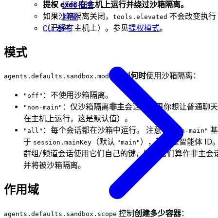
提权 exec 在主机上运行并绕过沙箱隔离。
迁移指南
如果沙箱隔离关闭，
不会改变执行
卸载
tools.elevated
（已经在主机上）。参见
提权模式
。
CLI 参考
模式
控制
何时
使用沙箱隔离：
agents.defaults.sandbox.mode
：不使用沙箱隔离。
"off"
：仅沙箱隔离
非主
会话（如果你想让普通聊天
"non-main"
在主机上运行，这是默认值）。
：每个会话都在沙箱中运行。 注意：
基
"all"
"non-main"
于
（默认
），而不是智能体 ID
session.mainKey
"main"
群组/频道会话使用它们自己的键，因此它们算作非主会
并将被沙箱隔离。
作用域
控制
创建多少容器
：
agents.defaults.sandbox.scope