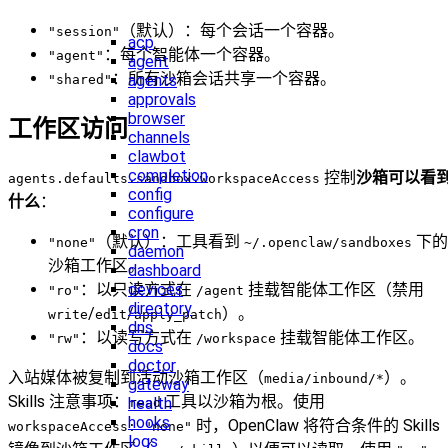
（默认）：每个会话一个容器。
"session"
acp
：每个智能体一个容器。
"agent"
agent
：所有沙箱会话共享一个容器。
agents
"shared"
approvals
browser
工作区访问
channels
clawbot
completion
控制
沙箱可以看
agents.defaults.sandbox.workspaceAccess
config
什么
：
configure
cron
（默认）：工具看到
下的
"none"
~/.openclaw/sandboxes
daemon
沙箱工作区。
dashboard
devices
：以只读方式在
挂载智能体工作区（禁用
"ro"
/agent
directory
/
/
）。
write
edit
apply_patch
dns
：以读写方式在
挂载智能体工作区。
"rw"
/workspace
docs
doctor
入站媒体被复制到活动沙箱工作区（
）。
media/inbound/*
gateway
Skills 注意事项：
工具以沙箱为根。使用
health
read
hooks
时，OpenClaw 将符合条件的 Skills
workspaceAccess: "none"
logs