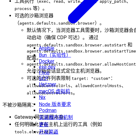
工具执行（
、
、
、
、
、
exec
read
write
edit
apply_patch
等）。
process
可选的沙箱浏览器
（
）。
agents.defaults.sandbox.browser
默认情况下，当浏览器工具需要时，沙箱浏览器会
动启动（确保 CDP 可达）。 通过
和
agents.defaults.sandbox.browser.autoStart
Ansible
agents.defaults.sandbox.browser.autoStartTime
Bun（实验性）
配置。
Docker
agents.defaults.sandbox.browser.allowHostCont
exe.dev
允许沙箱会话显式定位主机浏览器。
Fly.io
可选的允许列表限制
：
GCP
target: "custom"
Hetzner
、
、
allowedControlUrls
allowedControlHosts
macOS 虚拟机
。
allowedControlPorts
Nix
Node 版本要求
不被沙箱隔离：
Podman
Gateway 网关进程本身。
安装器内部机制
任何明确允许在主机上运行的工具（例如
更新
）。
开发渠道
tools.elevated