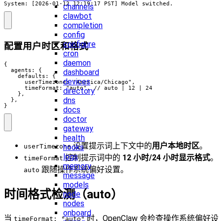
System: [2026-01-12 12:19:17 PST] Model switched.
channels
clawbot
completion
config
configure
配置用户时区和格式
cron
daemon
{

  agents: {

dashboard
    defaults: {

devices
      userTimezone: "America/Chicago",

      timeFormat: "auto", // auto | 12 | 24

directory
    },

dns
  },

}
docs
doctor
gateway
health
设置提示词上下文中的
用户本地时区
。
hooks
userTimezone
logs
控制提示词中的
12 小时/24 小时显示格式
。
timeFormat
memory
跟随操作系统偏好设置。
auto
message
models
时间格式检测（auto）
node
nodes
onboard
当
时，OpenClaw 会检查操作系统偏好设
timeFormat: "auto"