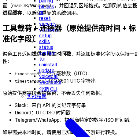
pairing
置（macOS/Windows），并回退到区域格式。检测到的值会
plugins
qr
进程缓存
，以避免重复的系统调用。
reset
security
工具载荷 + 连接器（原始提供商时间 + 标
sessions
setup
准化字段）
skills
status
system
渠道工具返回
提供商原生时间戳
，并添加标准化字段以保持一
tui
性：
uninstall
update
：纪元毫秒数（UTC）
timestampMs
voicecall
：ISO 8601 UTC 字符串
timestampUtc
webhooks
沙箱 CLI
原始提供商字段会被保留，不会丢失任何数据。
实战指南
Slack：来自 API 的类纪元字符串
Discord：UTC ISO 时间戳
Telegram/WhatsApp：提供商特定的数字/ISO 时间戳
如果需要本地时间，请使用已知时区在下游进行转换。