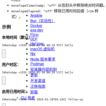
从信封头中移除绝对时间戳
envelopeTimestamp: "off"
移除已用时间后缀（
样
envelopeElapsed: "off"
+2m
Ansible
式）。
Bun（实验性）
Docker
示例
exe.dev
Fly.io
本地时间（默认）：
GCP
Hetzner
[WhatsApp +1555 2026-01-18 00:19 PST] hello
macOS 虚拟机
Nix
Node 版本要求
Podman
用户时区：
安装器内部机制
[WhatsApp +1555 2026-01-18 00:19 CST] hello
更新
开发渠道
迁移指南
启用已用时间：
卸载
CLI 参考
[WhatsApp +1555 +30s 2026-01-18T05:19Z] follow-up