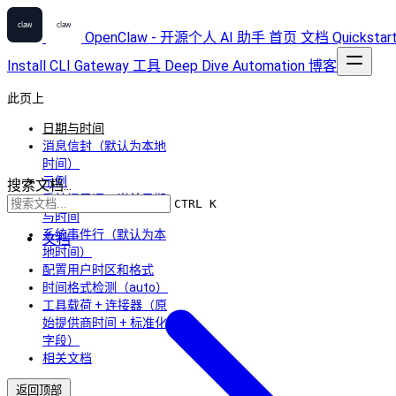
OpenClaw - 开源个人 AI 助手
首页
文档
Quickstar
Install
CLI
Gateway
工具
Deep Dive
Automation
博客
此页上
日期与时间
消息信封（默认为本地
时间）
示例
搜索文档...
系统提示词：当前日期
CTRL K
与时间
系统事件行（默认为本
文档
地时间）
配置用户时区和格式
时间格式检测（auto）
工具载荷 + 连接器（原
始提供商时间 + 标准化
字段）
相关文档
返回顶部