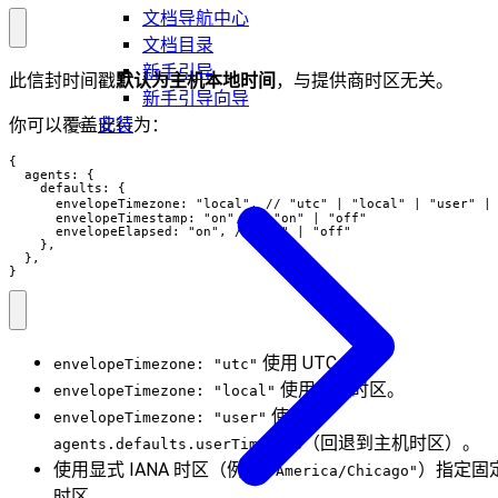
文档导航中心
文档目录
新手引导
此信封时间戳
默认为主机本地时间
，与提供商时区无关。
新手引导向导
安装
你可以覆盖此行为：
{

  agents: {

    defaults: {

      envelopeTimezone: "local", // "utc" | "local" | "user" |
      envelopeTimestamp: "on", // "on" | "off"

      envelopeElapsed: "on", // "on" | "off"

    },

  },

}
使用 UTC。
envelopeTimezone: "utc"
使用主机时区。
envelopeTimezone: "local"
使用
envelopeTimezone: "user"
（回退到主机时区）。
agents.defaults.userTimezone
使用显式 IANA 时区（例如
）指定固
"America/Chicago"
时区。