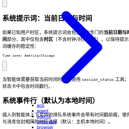
系统提示词：当前日期与时间
如果已知用户时区，系统提示词会包含一个专门的
当前日期与
间
部分，其中仅包含
时区
（不含时钟/时间格式），以保持提示
词缓存的稳定性：
Time zone: America/Chicago
当智能体需要获取当前时间时，请使用
工具；
session_status
状态卡中包含时间戳行。
系统事件行（默认为本地时间）
acp
agent
插入到智能体上下文中的排队系统事件会带有时间戳前缀，使
agents
与消息信封相同的时区选择（默认：主机本地时间）。
approvals
browser