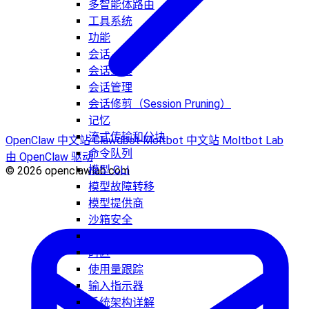
多智能体路由
工具系统
功能
会话
会话工具
会话管理
会话修剪（Session Pruning）
记忆
流式传输和分块
OpenClaw 中文站
Clawdbot
Moltbot 中文站
Moltbot Lab
命令队列
由 OpenClaw 驱动
模型 CLI
© 2026 openclawlab.com
模型故障转移
模型提供商
沙箱安全
上下文
时区
使用量跟踪
输入指示器
系统架构详解