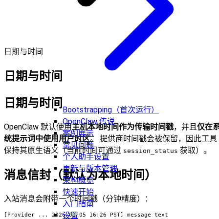
日期与时间
日期与时间
日期与时间
Bootstrapping（首次运行）
OpenClaw 传说
OpenClaw 默认使用
主机本地时间作为传输时间戳
，并且
仅在
案例展示
统提示词中使用用户时区
。 提供商时间戳会被保留，因此工具
常见问题
保持其原生语义（当前时间可通过
获取）。
session_status
个人助手设置
更新与版本管理
消息信封（默认为本地时间）
架构概览
快速开始
入站消息会附带一个时间戳（分钟精度）：
入门指南
设置
[Provider ... 2026-01-05 16:26 PST] message text