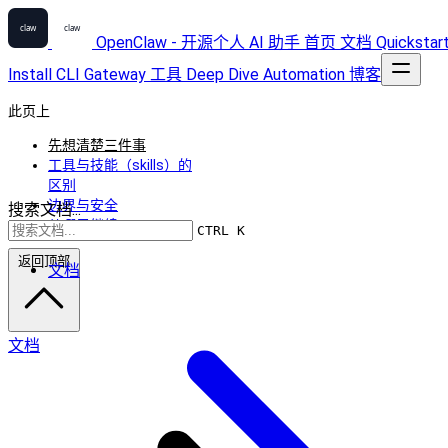
OpenClaw - 开源个人 AI 助手
首页
文档
Quickstar
Install
CLI
Gateway
工具
Deep Dive
Automation
博客
此页上
先想清楚三件事
工具与技能（skills）的
区别
边界与安全
搜索文档...
从哪里继续
CTRL K
返回顶部
文档
文档