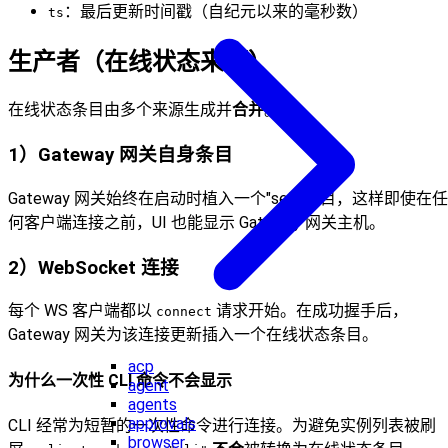
：最后更新时间戳（自纪元以来的毫秒数）
ts
生产者（在线状态来源）
在线状态条目由多个来源生成并
合并
。
1）Gateway 网关自身条目
Gateway 网关始终在启动时植入一个"self"条目，这样即使在任
何客户端连接之前，UI 也能显示 Gateway 网关主机。
2）WebSocket 连接
每个 WS 客户端都以
请求开始。在成功握手后，
connect
Gateway 网关为该连接更新插入一个在线状态条目。
acp
为什么一次性 CLI 命令不会显示
agent
agents
approvals
CLI 经常为短暂的一次性命令进行连接。为避免实例列表被刷
browser