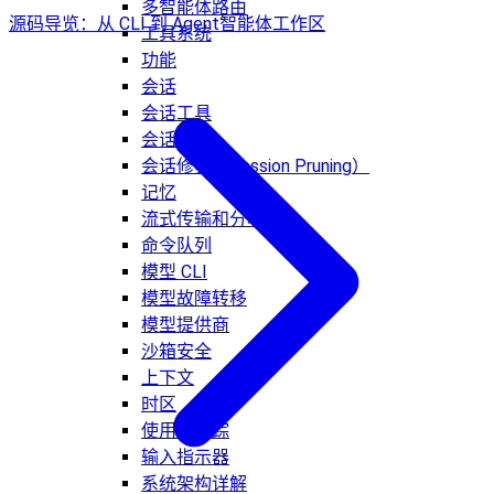
多智能体路由
源码导览：从 CLI 到 Agent
智能体工作区
工具系统
功能
会话
会话工具
会话管理
会话修剪（Session Pruning）
记忆
流式传输和分块
命令队列
模型 CLI
模型故障转移
模型提供商
沙箱安全
上下文
时区
使用量跟踪
输入指示器
系统架构详解