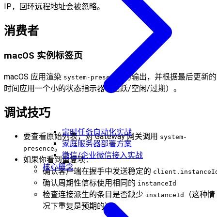
IP，回环远程地址会被忽略。
消费者
macOS 实例标签页
macOS 应用渲染
的输出，并根据最后更新的
system-presence
时间应用一个小的状态指示器（活跃/空闲/过期）。
调试技巧
定时任务自动化实战
要查看原始列表，对 Gateway 网关调用
system-
家庭服务器部署方案
。
presence
微信/企业微信接入实战
如果你看到重复项：
核心概念
确认客户端在握手中发送稳定的
client.instanceI
确认周期性信标使用相同的
instanceId
检查连接派生的条目是否缺少
（这种情
instanceId
况下重复是预期的）