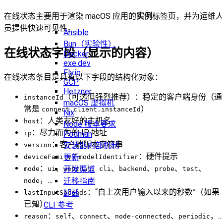
在线状态主要用于渲染 macOS 应用的
实例
标签页，并为运维
员提供快速可见性。
Ansible
Bun（实验性）
在线状态字段（显示的内容）
Docker
exe.dev
Fly.io
在线状态条目是具有以下字段的结构化对象：
GCP
Hetzner
（可选但强烈推荐）：稳定的客户端身份（通
instanceId
macOS 虚拟机
常是
）
connect.client.instanceId
Nix
：人类友好的主机名
host
Node 版本要求
：尽力而为的 IP 地址
ip
Podman
：客户端版本字符串
安装器内部机制
version
/
：硬件提示
更新
deviceFamily
modelIdentifier
：
、
、
、
、
、
、
开发渠道
mode
ui
webchat
cli
backend
probe
test
，…
迁移指南
node
：“自上次用户输入以来的秒数”（如果
卸载
lastInputSeconds
已知）
CLI 参考
：
、
、
、
，
reason
self
connect
node-connected
periodic