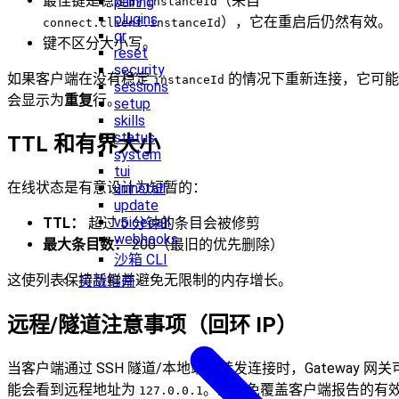
最佳键是稳定的
（来自
pairing
instanceId
plugins
），它在重启后仍然有效。
connect.client.instanceId
qr
键不区分大小写。
reset
security
如果客户端在没有稳定
的情况下重新连接，它可能
instanceId
sessions
会显示为
重复
行。
setup
skills
status
TTL 和有界大小
system
tui
在线状态是有意设计为短暂的：
uninstall
update
voicecall
TTL：
超过 5 分钟的条目会被修剪
webhooks
最大条目数：
200（最旧的优先删除）
沙箱 CLI
这使列表保持新鲜并避免无限制的内存增长。
实战指南
远程/隧道注意事项（回环 IP）
当客户端通过 SSH 隧道/本地端口转发连接时，Gateway 网关
能会看到远程地址为
。为避免覆盖客户端报告的有
127.0.0.1