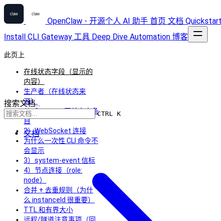
OpenClaw - 开源个人 AI 助手
首页
文档
Quickstar
Install
CLI
Gateway
工具
Deep Dive
Automation
博客
此页上
在线状态字段（显示的
内容）
生产者（在线状态来
源）
搜索文档...
1）Gateway 网关自身条
CTRL K
目
2）WebSocket 连接
文档
为什么一次性 CLI 命令不
会显示
3）system-event 信标
4）节点连接（role:
node）
合并 + 去重规则（为什
么 instanceId 很重要）
TTL 和有界大小
远程/隧道注意事项（回