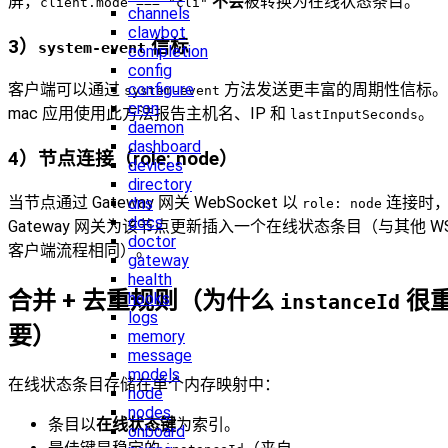
屏，
不会
被转换为在线状态条目。
client.mode === "cli"
channels
clawbot
3）
信标
system-event
completion
config
configure
客户端可以通过
方法发送更丰富的周期性信标。
system-event
cron
mac 应用使用此方法报告主机名、IP 和
。
lastInputSeconds
daemon
dashboard
4）节点连接（role: node）
devices
directory
当节点通过 Gateway 网关 WebSocket 以
连接时
dns
role: node
docs
Gateway 网关为该节点更新插入一个在线状态条目（与其他 W
doctor
客户端流程相同）。
gateway
health
合并 + 去重规则（为什么
很
hooks
instanceId
logs
要）
memory
message
models
在线状态条目存储在单个内存映射中：
node
nodes
条目以
在线状态键
为索引。
onboard