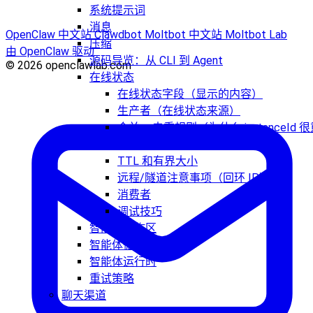
系统提示词
消息
OpenClaw 中文站
Clawdbot
Moltbot 中文站
Moltbot Lab
压缩
由 OpenClaw 驱动
源码导览：从 CLI 到 Agent
© 2026 openclawlab.com
在线状态
在线状态字段（显示的内容）
生产者（在线状态来源）
合并 + 去重规则（为什么 instanceId 
要）
TTL 和有界大小
远程/隧道注意事项（回环 IP）
消费者
调试技巧
智能体工作区
智能体循环
智能体运行时
重试策略
聊天渠道