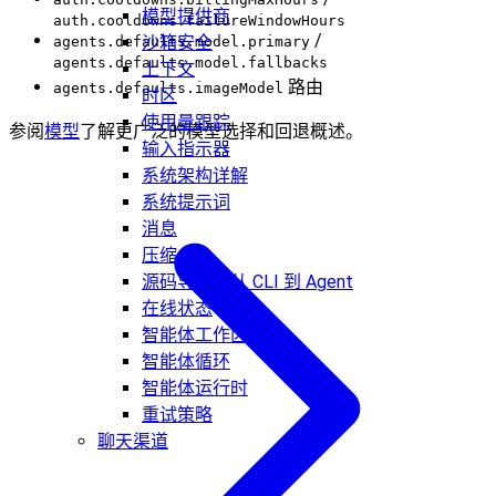
模型提供商
auth.cooldowns.failureWindowHours
/
沙箱安全
agents.defaults.model.primary
agents.defaults.model.fallbacks
上下文
路由
agents.defaults.imageModel
时区
使用量跟踪
参阅
模型
了解更广泛的模型选择和回退概述。
输入指示器
系统架构详解
系统提示词
消息
压缩
源码导览：从 CLI 到 Agent
在线状态
智能体工作区
智能体循环
智能体运行时
重试策略
聊天渠道