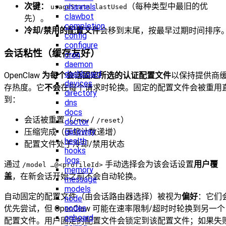
次键：
（每种类型中最旧的优
channels
usageStats.lastUsed
clawbot
先）。
completion
冷却/禁用的配置文件
会移到末尾，按最早过期时间排序
config
configure
会话粘性（缓存友好）
cron
daemon
dashboard
OpenClaw
为每个会话固定所选的认证配置文件
以保持提供商
devices
存热度。它
不会
在每个请求时轮换。固定的配置文件会被重用
directory
到：
dns
docs
会话被重置（
/
）
/new
/reset
doctor
gateway
压缩完成（压缩计数递增）
health
配置文件处于冷却/禁用状态
hooks
logs
通过
手动选择会为该会话设置
用户覆
/model …@<profileId>
memory
盖
，在新会话开始之前不会自动轮换。
message
models
自动固定的配置文件（由会话路由器选择）被视为
偏好
：它们
node
nodes
优先尝试，但 OpenClaw 可能在速率限制/超时时轮换到另一个
onboard
配置文件。用户固定的配置文件会锁定到该配置文件；如果失