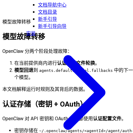
文档导航中心
文档目录
新手引导
模型故障转移
新手引导向导
安装
模型故障转移
OpenClaw 分两个阶段处理故障：
在当前提供商内进行
认证配置文件轮换
。
模型回退
到
中的下一
agents.defaults.model.fallbacks
个模型。
本文档解释运行时规则及其背后的数据。
认证存储（密钥 + OAuth）
OpenClaw 对 API 密钥和 OAuth 令牌都使用
认证配置文件
。
密钥存储在
~/.openclaw/agents/<agentId>/agent/auth