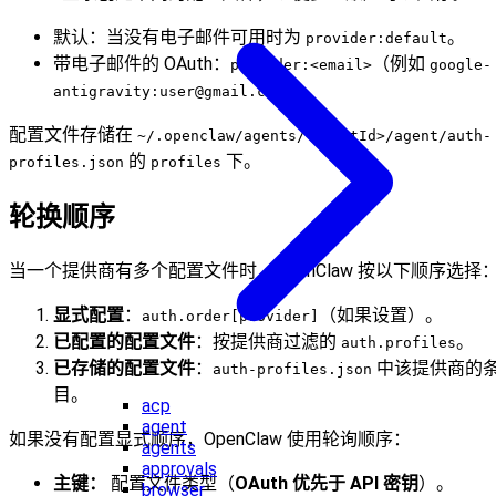
默认：当没有电子邮件可用时为
。
provider:default
带电子邮件的 OAuth：
（例如
provider:<email>
google-
）。
antigravity:
user@gmail.com
配置文件存储在
~/.openclaw/agents/<agentId>/agent/auth-
的
下。
profiles.json
profiles
轮换顺序
当一个提供商有多个配置文件时，OpenClaw 按以下顺序选择
显式配置
：
（如果设置）。
auth.order[provider]
已配置的配置文件
：按提供商过滤的
。
auth.profiles
已存储的配置文件
：
中该提供商的
auth-profiles.json
目。
acp
agent
如果没有配置显式顺序，OpenClaw 使用轮询顺序：
agents
approvals
主键：
配置文件类型（
OAuth 优先于 API 密钥
）。
browser