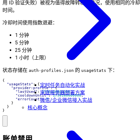
用 ID 验证失败）被视为值得故障转移的情况，使用相同的冷却
时间。
冷却时间使用指数退避：
1 分钟
5 分钟
25 分钟
1 小时（上限）
状态存储在
的
下：
auth-profiles.json
usageStats
{
"usageStats"
:
{
定时任务自动化实战
"provider:profile"
:
{
"lastUsed"
:
1736160000000
,
家庭服务器部署方案
"cooldownUntil"
:
1736160600000
,
"errorCount"
:
2
微信/企业微信接入实战
}
}
核心概念
}
账单禁用