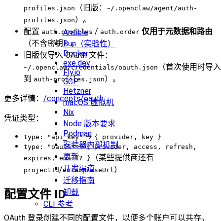
（旧版：
profiles.json
~/.openclaw/agent/auth-
）。
profiles.json
配置
/
仅用于元数据和路由
Ansible
auth.profiles
auth.order
（不含密钥）。
Bun（实验性）
Docker
旧版仅导入 OAuth 文件：
exe.dev
（首次使用时导入
~/.openclaw/credentials/oauth.json
Fly.io
到
）。
auth-profiles.json
GCP
Hetzner
更多详情：
/concepts/oauth
macOS 虚拟机
Nix
凭证类型：
Node 版本要求
Podman
→
type: "api_key"
{ provider, key }
安装器内部机制
→
type: "oauth"
{ provider, access, refresh,
更新
（某些提供商还有
expires, email? }
开发渠道
/
）
projectId
enterpriseUrl
迁移指南
配置文件 ID
卸载
CLI 参考
OAuth 登录创建不同的配置文件，以便多个账户可以共存。