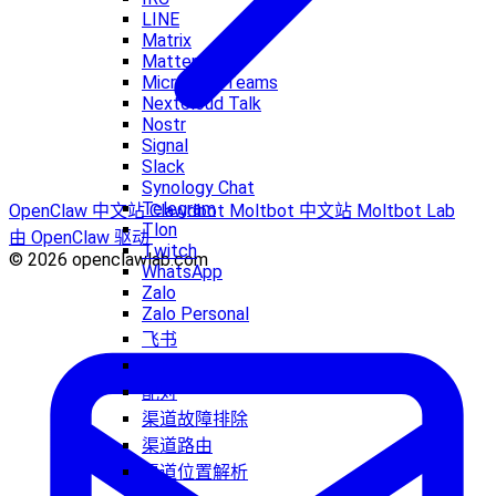
LINE
Matrix
Mattermost
Microsoft Teams
Nextcloud Talk
Nostr
Signal
Slack
Synology Chat
Telegram
OpenClaw 中文站
Clawdbot
Moltbot 中文站
Moltbot Lab
Tlon
由 OpenClaw 驱动
Twitch
© 2026 openclawlab.com
WhatsApp
Zalo
Zalo Personal
飞书
广播群组
配对
渠道故障排除
渠道路由
渠道位置解析