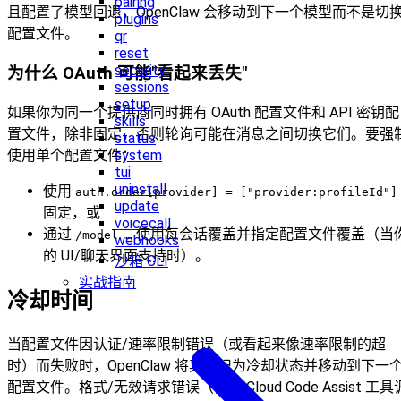
pairing
且配置了模型回退，OpenClaw 会移动到下一个模型而不是切
plugins
配置文件。
qr
reset
security
为什么 OAuth 可能"看起来丢失"
sessions
setup
如果你为同一个提供商同时拥有 OAuth 配置文件和 API 密钥配
skills
置文件，除非固定，否则轮询可能在消息之间切换它们。要强
status
system
使用单个配置文件：
tui
uninstall
使用
auth.order[provider] = ["provider:profileId"]
update
固定，或
voicecall
通过
使用每会话覆盖并指定配置文件覆盖（当
/model …
webhooks
的 UI/聊天界面支持时）。
沙箱 CLI
实战指南
冷却时间
当配置文件因认证/速率限制错误（或看起来像速率限制的超
时）而失败时，OpenClaw 将其标记为冷却状态并移动到下一
配置文件。格式/无效请求错误（例如 Cloud Code Assist 工具