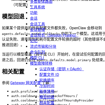
多智能体路由
（可配置）。
工具系统
功能
模型回退
会话
会话工具
如果某个提供商的所有配置文件都失败，OpenClaw 会移动到
会话管理
中的下一个模型。这适用
agents.defaults.model.fallbacks
会话修剪（Session Pruning）
认证失败、速率限制和耗尽配置文件轮换的超时（其他错误不
记忆
推进回退）。
流式传输和分块
命令队列
当运行以模型覆盖（钩子或 CLI）开始时，在尝试任何配置的
模型 CLI
退之后，回退仍会在
处结束
agents.defaults.model.primary
模型故障转移
认证存储（密钥 + OAuth）
相关配置
配置文件 ID
轮换顺序
参阅
Gateway 网关配置
了解：
冷却时间
/
账单禁用
auth.profiles
auth.order
/
auth.cooldowns.billingBackoffHours
模型回退
auth.cooldowns.billingBackoffHoursByProvider
相关配置
/
auth.cooldowns.billingMaxHours