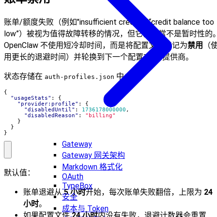
账单/额度失败（例如"insufficient credits"/“credit balance too
low”）被视为值得故障转移的情况，但它们通常不是暂时性的
OpenClaw 不使用短冷却时间，而是将配置文件标记为
禁用
（
用更长的退避时间）并轮换到下一个配置文件/提供商。
状态存储在
中：
auth-profiles.json
{
"usageStats"
:
{
"provider:profile"
:
{
"disabledUntil"
:
1736178000000
,
"disabledReason"
:
"billing"
}
}
}
Gateway
Gateway 网关架构
Markdown 格式化
默认值：
OAuth
TypeBox
账单退避从
5 小时
开始，每次账单失败翻倍，上限为
24
安全
小时
。
成本与 Token
如果配置文件
24 小时
内没有失败，退避计数器会重置