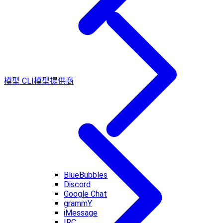
模型 CLI
模型提供商
BlueBubbles
Discord
Google Chat
grammY
iMessage
IRC