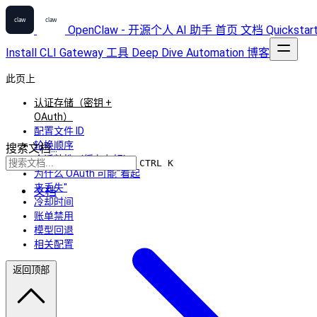
OpenClaw - 开源个人 AI 助手
首页
文档
Quickstar
Install
CLI
Gateway
工具
Deep Dive
Automation
博客
此页上
认证存储（密钥 +
OAuth）
配置文件 ID
轮换顺序
搜索文档...
会话粘性（缓存友好）
CTRL K
为什么 OAuth 可能"看起
来丢失"
文档
冷却时间
账单禁用
模型回退
相关配置
返回顶部