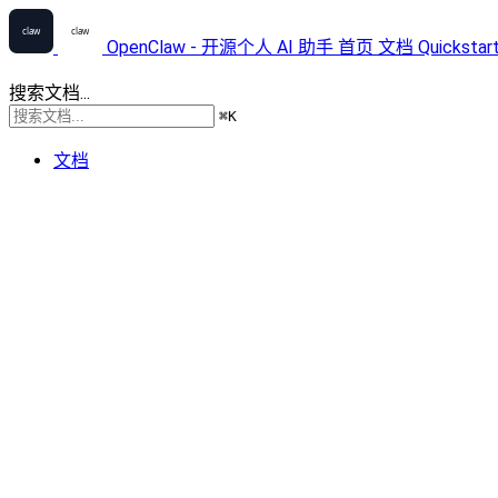
OpenClaw - 开源个人 AI 助手
首页
文档
Quickstar
搜索文档...
⌘
K
文档