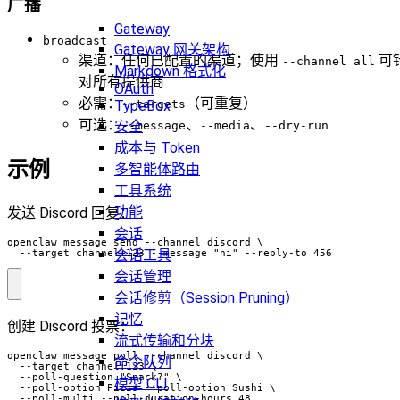
广播
Gateway
broadcast
Gateway 网关架构
渠道：任何已配置的渠道；使用
可
--channel all
Markdown 格式化
对所有提供商
OAuth
必需：
（可重复）
TypeBox
--targets
可选：
、
、
安全
--message
--media
--dry-run
成本与 Token
示例
多智能体路由
工具系统
功能
发送 Discord 回复：
会话
openclaw message send --channel discord \

会话工具
  --target channel:123 --message "hi" --reply-to 456
会话管理
会话修剪（Session Pruning）
记忆
创建 Discord 投票：
流式传输和分块
openclaw message poll --channel discord \

命令队列
  --target channel:123 \

  --poll-question "Snack?" \

模型 CLI
  --poll-option Pizza --poll-option Sushi \

  --poll-multi --poll-duration-hours 48