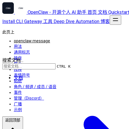
OpenClaw - 开源个人 AI 助手
首页
文档
Quickstar
Install
CLI
Gateway
工具
Deep Dive
Automation
博客
此页上
openclaw message
用法
通用标志
操作
搜索文档...
核心
CTRL K
线程
表情符号
文档
贴纸
角色 / 频道 / 成员 / 语音
事件
管理（Discord）
广播
示例
返回顶部