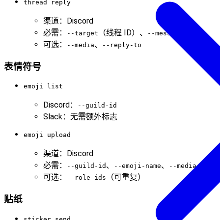
thread reply
渠道：Discord
必需：
（线程 ID）、
--target
--message
可选：
、
--media
--reply-to
表情符号
emoji list
Discord：
--guild-id
Slack：无需额外标志
emoji upload
渠道：Discord
必需：
、
、
--guild-id
--emoji-name
--media
可选：
（可重复）
--role-ids
贴纸
sticker send