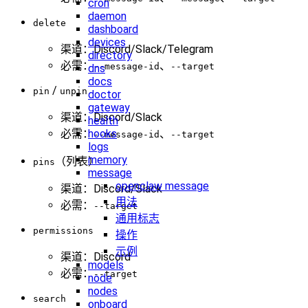
cron
daemon
delete
dashboard
devices
渠道：Discord/Slack/Telegram
directory
必需：
、
--message-id
--target
dns
docs
/
pin
unpin
doctor
gateway
渠道：Discord/Slack
health
hooks
必需：
、
--message-id
--target
logs
memory
（列表）
pins
message
openclaw message
渠道：Discord/Slack
用法
必需：
--target
通用标志
permissions
操作
示例
渠道：Discord
models
必需：
--target
node
nodes
search
onboard