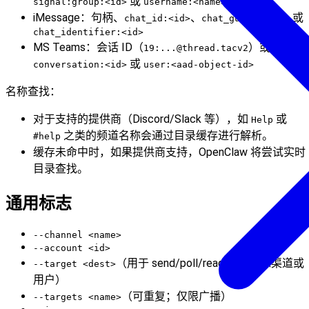
或
/
signal:group:<id>
username:<name>
u:<name>
iMessage：句柄、
、
或
chat_id:<id>
chat_guid:<guid>
chat_identifier:<id>
MS Teams：会话 ID（
）或
19:
...@thread.tacv2
或
conversation:<id>
user:<aad-object-id>
名称查找：
对于支持的提供商（Discord/Slack 等），如
或
Help
之类的频道名称会通过目录缓存进行解析。
#help
缓存未命中时，如果提供商支持，OpenClaw 将尝试实时
目录查找。
通用标志
--channel <name>
--account <id>
（用于 send/poll/read 等的目标渠道或
--target <dest>
用户）
（可重复；仅限广播）
--targets <name>