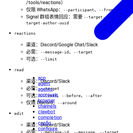
/tools/reactions）
仅限 WhatsApp：
、
--participant
--from-me
Signal 群组表情回应：需要
或
--target-author
--
target-author-uuid
reactions
渠道：Discord/Google Chat/Slack
必需：
、
--message-id
--target
可选：
--limit
read
acp
渠道：Discord/Slack
agent
必需：
agents
--target
approvals
可选：
、
、
--limit
--before
--after
browser
仅限 Discord：
--around
channels
clawbot
edit
completion
config
渠道：Discord/Slack
configure
必需：
、
、
--message-id
--message
--target