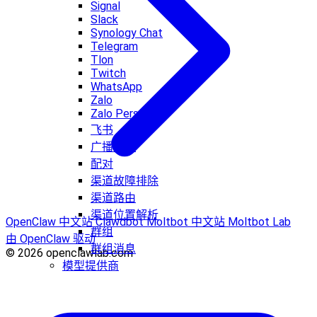
Signal
Slack
Synology Chat
Telegram
Tlon
Twitch
WhatsApp
Zalo
Zalo Personal
飞书
广播群组
配对
渠道故障排除
渠道路由
渠道位置解析
OpenClaw 中文站
Clawdbot
Moltbot 中文站
Moltbot Lab
群组
由 OpenClaw 驱动
群组消息
© 2026 openclawlab.com
模型提供商