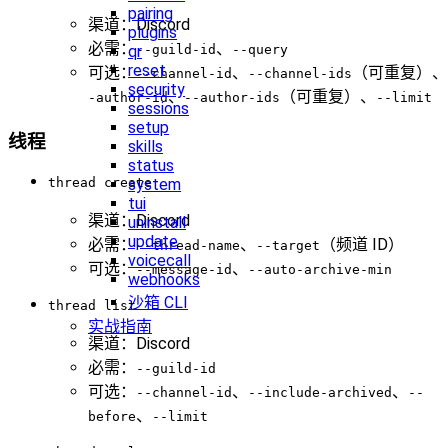
pairing
渠道：Discord
plugins
必需：
、
qr
--guild-id
--query
reset
可选：
、
（可重复）、
--channel-id
--channel-ids
security
、
（可重复）、
-author-id
--author-ids
--limit
sessions
setup
线程
skills
status
thread create
system
tui
渠道：Discord
uninstall
update
必需：
、
（频道 ID）
--thread-name
--target
voicecall
可选：
、
--message-id
--auto-archive-min
webhooks
沙箱 CLI
thread list
实战指南
渠道：Discord
必需：
--guild-id
可选：
、
、
--channel-id
--include-archived
--
、
before
--limit