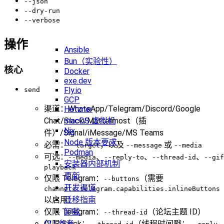
--json
--dry-run
--verbose
操作
Ansible
Bun（实验性）
核心
Docker
exe.dev
Fly.io
send
GCP
渠道：WhatsApp/Telegram/Discord/Google
Hetzner
macOS 虚拟机
Chat/Slack/Mattermost（插
Nix
件）/Signal/iMessage/MS Teams
Node 版本要求
必需：
，以及
或
--target
--message
--media
Podman
可选：
、
、
、
--media
--reply-to
--thread-id
--gif
安装器内部机制
playback
更新
仅限 Telegram：
（需要
--buttons
开发渠道
channels.telegram.capabilities.inlineButtons
迁移指南
以启用）
卸载
仅限 Telegram：
（论坛主题 ID）
--thread-id
CLI 参考
仅限 Slack：
（线程时间戳；