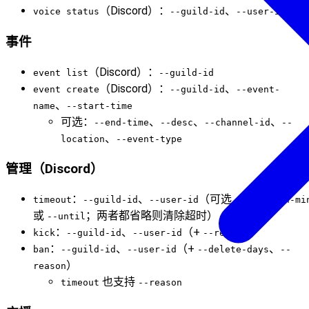
（Discord）：
、
voice status
--guild-id
--user-id
事件
（Discord）：
event list
--guild-id
（Discord）：
、
event create
--guild-id
--event-
、
name
--start-time
可选：
、
、
、
--end-time
--desc
--channel-id
--
、
location
--event-type
管理（Discord）
：
、
（可选
timeout
--guild-id
--user-id
--duration-mi
或
；两者都省略则清除超时）
--until
：
、
（+
）
kick
--guild-id
--user-id
--reason
：
、
（+
、
ban
--guild-id
--user-id
--delete-days
--
）
reason
也支持
timeout
--reason