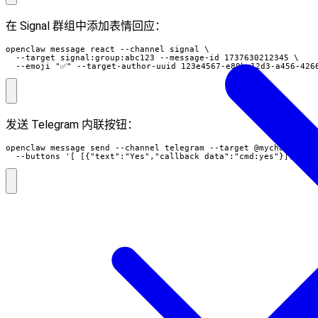
在 Signal 群组中添加表情回应：
openclaw message react --channel signal \

  --target signal:group:abc123 --message-id 1737630212345 \

  --emoji "✅" --target-author-uuid 123e4567-e89b-12d3-a456-426
发送 Telegram 内联按钮：
openclaw message send --channel telegram --target @mychat --mes
  --buttons '[ [{"text":"Yes","callback_data":"cmd:yes"}], [{"