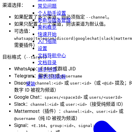
渠道选择：
常见问题
个人助手设置
如果配置了多个渠道，则必须指定
。
--channel
更新与版本管理
如果只配置了一个渠道，则该渠道为默认值。
架构概览
可选值：
快速开始
whatsapp|telegram|discord|googlechat|slack|matterm
入门指南
需要插件）
设置
文档导航中心
目标格式（
）：
--target
文档目录
WhatsApp：E.164 或群组 JID
新手引导
Telegram：聊天 ID 或
新手引导向导
@username
Discord：
或
（或
提及；
安装
channel:<id>
user:<id>
<@id>
数字 ID 被视为频道）
Google Chat：
或
spaces/<spaceId>
users/<userId>
Slack：
或
（接受纯频道 ID）
channel:<id>
user:<id>
Mattermost（插件）：
、
或
channel:<id>
user:<id>
（纯 ID 被视为频道）
@username
Signal：
、
、
、
+E.164
group:<id>
signal:+E.164