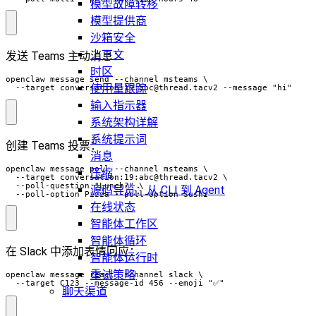
模型故障转移
模型提供商
沙箱安全
上下文
发送 Teams 主动消息：
时区
openclaw message send --channel msteams \

使用量跟踪
  --target conversation:19:
abc@thread.tacv2
 --message "hi"
输入指示器
系统架构详解
系统提示词
创建 Teams 投票：
消息
openclaw message poll --channel msteams \

压缩
  --target conversation:19:
abc@thread.tacv2
 \

  --poll-question "Lunch?" \

源码导览：从 CLI 到 Agent
  --poll-option Pizza --poll-option Sushi
在线状态
智能体工作区
智能体循环
在 Slack 中添加表情回应：
智能体运行时
重试策略
openclaw message react --channel slack \

  --target C123 --message-id 456 --emoji "✅"
聊天渠道