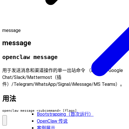
message
message
openclaw message
用于发送消息和渠道操作的单一出站命令 （Discord/Google
Chat/Slack/Mattermost（插
件）/Telegram/WhatsApp/Signal/iMessage/MS Teams）。
用法
openclaw message <subcommand> [flags]
Bootstrapping（首次运行）
OpenClaw 传说
案例展示