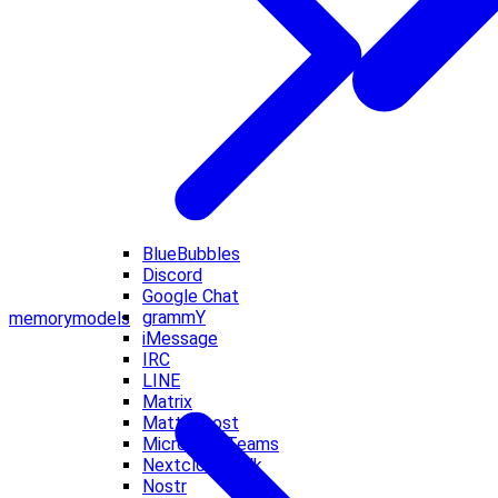
BlueBubbles
Discord
Google Chat
grammY
memory
models
iMessage
IRC
LINE
Matrix
Mattermost
Microsoft Teams
Nextcloud Talk
Nostr