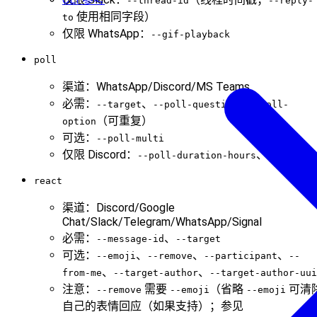
--thread-id
--reply-
使用相同字段）
to
仅限 WhatsApp：
--gif-playback
poll
渠道：WhatsApp/Discord/MS Teams
必需：
、
、
--target
--poll-question
--poll-
（可重复）
option
可选：
--poll-multi
仅限 Discord：
、
--poll-duration-hours
--messag
react
渠道：Discord/Google
Chat/Slack/Telegram/WhatsApp/Signal
必需：
、
--message-id
--target
可选：
、
、
、
--emoji
--remove
--participant
--
、
、
from-me
--target-author
--target-author-uui
注意：
需要
（省略
可清
--remove
--emoji
--emoji
自己的表情回应（如果支持）；参见