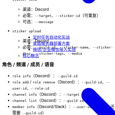
渠道：Discord
必需：
、
（可重复）
--target
--sticker-id
可选：
--message
sticker upload
定时任务自动化实战
渠道：Discord
家庭服务器部署方案
必需：
、
、
--guild-id
--sticker-name
--sticker-
微信/企业微信接入实战
、
、
desc
--sticker-tags
--media
核心概念
角色 / 频道 / 成员 / 语音
（Discord）：
role info
--guild-id
/
（Discord）：
、
role add
role remove
--guild-id
--
、
user-id
--role-id
（Discord）：
channel info
--target
（Discord）：
channel list
--guild-id
（Discord/Slack）：
（Discord 还
member info
--user-id
需要
）
--guild-id