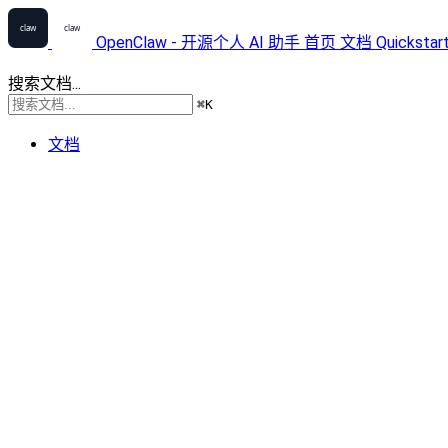
OpenClaw - 开源个人 AI 助手
首页
文档
Quickstar
搜索文档...
⌘
K
文档