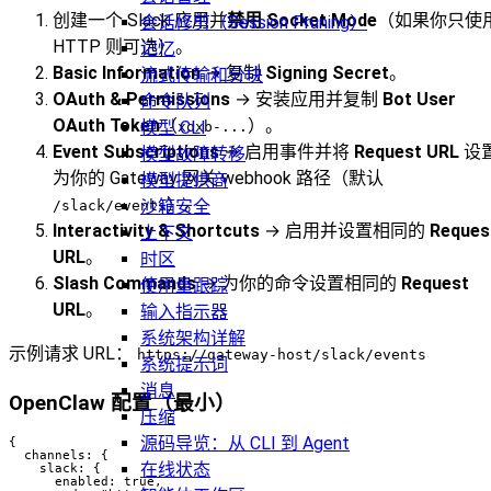
创建一个 Slack 应用并
禁用 Socket Mode
（如果你只使
会话修剪（Session Pruning）
HTTP 则可选）。
记忆
Basic Information
→ 复制
Signing Secret
。
流式传输和分块
OAuth & Permissions
→ 安装应用并复制
Bot User
命令队列
OAuth Token
（
）。
模型 CLI
xoxb-...
Event Subscriptions
→ 启用事件并将
Request URL
设
模型故障转移
为你的 Gateway 网关 webhook 路径（默认
模型提供商
）。
沙箱安全
/slack/events
Interactivity & Shortcuts
→ 启用并设置相同的
Reques
上下文
URL
。
时区
Slash Commands
→ 为你的命令设置相同的
Request
使用量跟踪
URL
。
输入指示器
系统架构详解
示例请求 URL：
https://gateway-host/slack/events
系统提示词
消息
OpenClaw 配置（最小）
压缩
源码导览：从 CLI 到 Agent
{

  channels: {

在线状态
    slack: {

      enabled: true,
