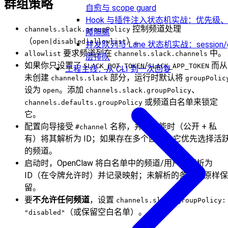
群组策略
自愈与 scope guard
Hook 与插件注入状态机实战：优先级
控制频道处理
channels.slack.groupPolicy
障隔离
（
）。
open|disabled|allowlist
并发队列与 Lane 状态机实战：session/gl
要求频道列在
中。
allowlist
channels.slack.channels
层排队
如果你只设置了
/
而从
SLACK_BOT_TOKEN
SLACK_APP_TOKEN
工程主线：从 CLI 到一次回复
未创建
部分，运行时默认将
channels.slack
groupPolic
设为
。添加
、
open
channels.slack.groupPolicy
或频道白名单来锁定
channels.defaults.groupPolicy
它。
配置向导接受
名称，并在可能时（公开 + 私
#channel
有）将其解析为 ID；如果存在多个匹配，它优先选择活
的频道。
启动时，OpenClaw 将白名单中的频道/用户名解析为
ID（在令牌允许时）并记录映射；未解析的条目按原样保
留。
要
不允许任何频道
，设置
channels.slack.groupPolicy:
（或保留空白名单）。
"disabled"