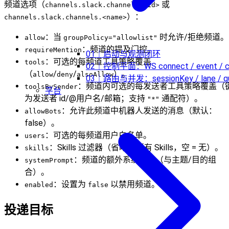
频道选项（
或
channels.slack.channels.<id>
）：
channels.slack.channels.<name>
：当
时允许/拒绝频道。
allow
groupPolicy="allowlist"
：频道的提及门控。
requireMention
01｜启动与观测闭环
：可选的每频道工具策略覆盖
tools
02｜控制平面：WS connect / event / ca
（
/
/
）。
allow
deny
alsoAllow
03｜路由与并发：sessionKey / lane / q
：频道内可选的每发送者工具策略覆盖（
toolsBySender
平台
为发送者 id/@用户名/邮箱；支持
通配符）。
"*"
：允许此频道中机器人发送的消息（默认：
allowBots
false）。
：可选的每频道用户白名单。
users
：Skills 过滤器（省略 = 所有 Skills，空 = 无）。
skills
：频道的额外系统提示（与主题/目的组
systemPrompt
合）。
：设置为
以禁用频道。
enabled
false
投递目标