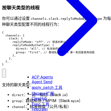
按聊天类型的线程
你可以通过设置
为每
channels.slack.replyToModeByChatType
种聊天类型配置不同的线程行为：
{

  channels: {

    slack: {

      replyToMode: "off", // 频道的默认值

      replyToModeByChatType: {

        direct: "all", // 私信始终使用线程

        group: "first", // 群组私信/MPIM 第一条回复使用线程

      },

    },

  },

}
ACP Agents
Agent Send
支持的聊天类型：
apply_patch 工具
Chrome 扩展
：一对一私信（Slack
）
direct
im
ClawHub
：群组私信 / MPIM（Slack
）
group
mpim
Exec 工具
：标准频道（公开/私有）
channel
Firecrawl