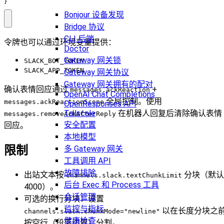
}
Bonjour 设备发现
Bridge 协议
CLI 后端
令牌也可以通过环境变量提供：
Doctor
Gateway 网关锁
SLACK_BOT_TOKEN
SLACK_APP_TOKEN
Gateway 网关协议
Gateway 网关拥有的配对
确认表情回应通过
+
messages.ackReaction
OpenAI Chat Completions
全局控制。使用
messages.ackReactionScope
OpenResponses API
Tailscale
在机器人回复后清除确认表情
messages.removeAckAfterReply
安全配置
回应。
本地模型
限制
多 Gateway 网关
工具调用 API
故障排除
出站文本按
分块（默认
channels.slack.textChunkLimit
后台 Exec 和 Process 工具
4000）。
会话管理
可选的换行分块：设置
监控与指标
以在长度分块之
channels.slack.chunkMode="newline"
健康检查
按空行（段落边界）分割。