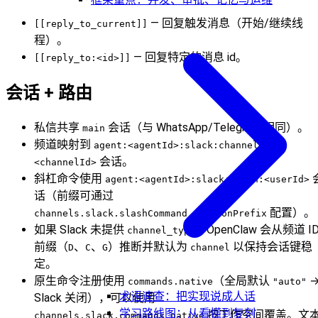
— 回复触发消息（开始/继续线
[[reply_to_current]]
程）。
— 回复特定的消息 id。
[[reply_to:<id>]]
会话 + 路由
私信共享
会话（与 WhatsApp/Telegram 相同）。
main
频道映射到
agent:<agentId>:slack:channel:
会话。
<channelId>
斜杠命令使用
agent:<agentId>:slack:slash:<userId>
话（前缀可通过
配置）。
channels.slack.slashCommand.sessionPrefix
如果 Slack 未提供
，OpenClaw 会从频道 I
channel_type
前缀（
、
、
）推断并默认为
以保持会话键稳
D
C
G
channel
定。
原生命令注册使用
（全局默认
commands.native
"auto"
术语速查：把实现说成人话
Slack 关闭），可以使用
学习路线图：从看懂到复刻
按工作空间覆盖。文
channels.slack.commands.native