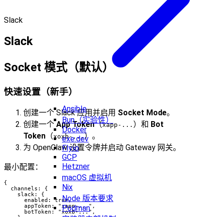
Slack
Slack
Socket 模式（默认）
快速设置（新手）
Ansible
创建一个 Slack 应用并启用
Socket Mode
。
Bun（实验性）
创建一个
App Token
（
）和
Bot
xapp-...
Docker
Token
（
）。
xoxb-...
exe.dev
为 OpenClaw 设置令牌并启动 Gateway 网关。
Fly.io
GCP
Hetzner
最小配置：
macOS 虚拟机
{

Nix
  channels: {

    slack: {

Node 版本要求
      enabled: true,

      appToken: "xapp-...",

Podman
      botToken: "xoxb-...",
