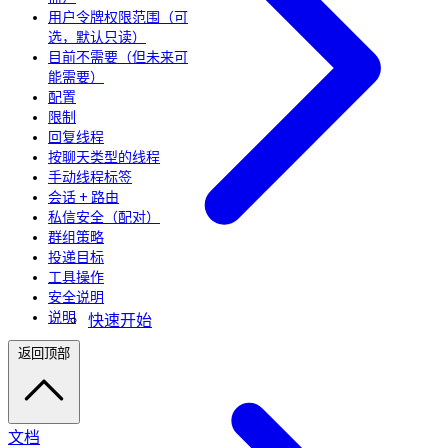
用户令牌权限范围（可
选，默认只读）
目前不需要（但未来可
能需要）
配置
限制
回复线程
按聊天类型的线程
手动线程标签
会话 + 路由
私信安全（配对）
群组策略
投递目标
工具操作
安全说明
说明
快速开始
返回顶部
文档