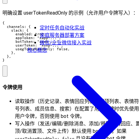
明确设置 userTokenReadOnly 的示例（允许用户令牌写入）：
{

定时任务自动化实战
  channels: {

    slack: {

家庭服务器部署方案
      enabled: true,

      appToken: "xapp-...",

微信/企业微信接入实战
      botToken: "xoxb-...",

      userToken: "xoxp-...",

核心概念
      userTokenReadOnly: false,

    },

  },

}
令牌使用
读取操作（历史记录、表情回应列表、置顶列表、表情符
号列表、成员信息、搜索）在配置了用户令牌时优先使用
用户令牌，否则使用 bot 令牌。
写入操作（发送/编辑/删除消息、添加/移除表情回应、
顶/取消置顶、文件上传）默认使用 bot 令牌。如果
且没有可用的 bot 令牌，
userTokenReadOnly: false