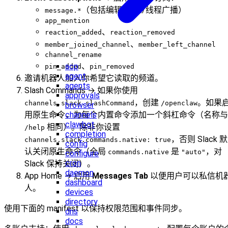
（包括编辑/删除/线程广播）
message.*
app_mention
、
reaction_added
reaction_removed
、
member_joined_channel
member_left_channel
channel_rename
、
acp
pin_added
pin_removed
agent
邀请机器人加入你希望它读取的频道。
agents
Slash Commands → 如果你使用
approvals
，创建
。如果
channels.slack.slashCommand
/openclaw
browser
channels
用原生命令，为每个内置命令添加一个斜杠命令（名称与
clawbot
相同）。除非你设置
/help
completion
，否则 Slack 默
channels.slack.commands.native: true
config
认关闭原生命令（全局
是
，对
commands.native
"auto"
configure
cron
Slack 保持关闭）。
daemon
App Home → 启用
Messages Tab
以便用户可以私信机
dashboard
人。
devices
directory
使用下面的 manifest 以保持权限范围和事件同步。
dns
docs