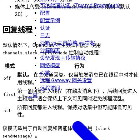
可信代理认证（Trusted Proxy Auth）
媒体上传受
限制（默认
channels.slack.mediaMaxMb
配置
20）。
配置示例
认证
回复线程
日志
沙箱 vs 工具策略 vs 提权
默认情况下，OpenClaw 在主频道回复。使用
沙箱隔离
控制自动线程：
channels.slack.replyToMode
设备发现 + 传输协议
网络模型
模式
行为
心跳
默认。
在主频道回复。仅当触发消息已在线程中时才使
off
远程 Gateway 网关设置
用线程。
远程访问
第一条回复进入线程（在触发消息下），后续回复进入
first
工具
主频道。适合保持上下文可见同时避免线程混乱。
所有回复都进入线程。保持对话集中但可能降低可见
all
性。
该模式适用于自动回复和智能体工具调用（
slack
）。
sendMessage