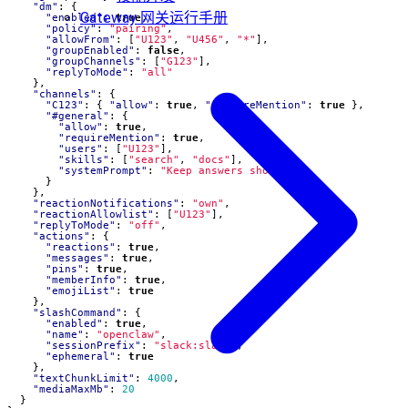
"dm"
:
{
Gateway 网关运行手册
"enabled"
:
true
,
"policy"
:
"pairing"
,
"allowFrom"
:
[
"U123"
,
"U456"
,
"*"
],
"groupEnabled"
:
false
,
"groupChannels"
:
[
"G123"
],
"replyToMode"
:
"all"
},
"channels"
:
{
"C123"
:
{
"allow"
:
true
,
"requireMention"
:
true
},
"#general"
:
{
"allow"
:
true
,
"requireMention"
:
true
,
"users"
:
[
"U123"
],
"skills"
:
[
"search"
,
"docs"
],
"systemPrompt"
:
"Keep answers short."
}
},
"reactionNotifications"
:
"own"
,
"reactionAllowlist"
:
[
"U123"
],
"replyToMode"
:
"off"
,
"actions"
:
{
"reactions"
:
true
,
"messages"
:
true
,
"pins"
:
true
,
"memberInfo"
:
true
,
"emojiList"
:
true
},
"slashCommand"
:
{
"enabled"
:
true
,
"name"
:
"openclaw"
,
"sessionPrefix"
:
"slack:slash"
,
"ephemeral"
:
true
},
"textChunkLimit"
:
4000
,
"mediaMaxMb"
:
20
}