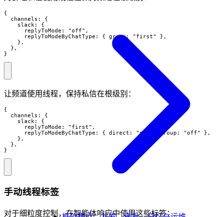
{

  channels: {

    slack: {

      replyToMode: "off",

      replyToModeByChatType: { group: "first" },

    },

  },

}
让频道使用线程，保持私信在根级别：
{

  channels: {

    slack: {

      replyToMode: "first",

      replyToModeByChatType: { direct: "off", group: "off" },

    },

  },

}
手动线程标签
对于细粒度控制，在智能体响应中使用这些标签：
框架重点：并发、审批、记忆与运维