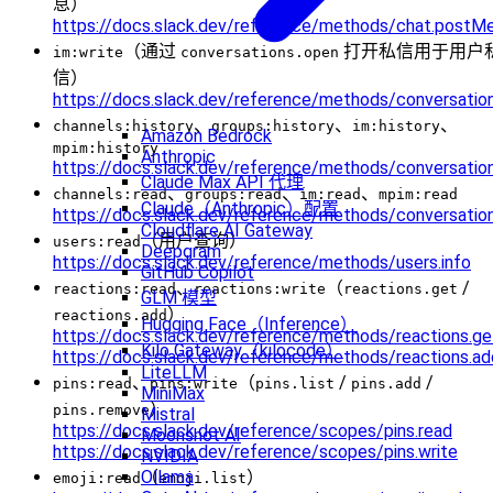
息）
https://docs.slack.dev/reference/methods/chat.postM
（通过
打开私信用于用户
im:write
conversations.open
信）
https://docs.slack.dev/reference/methods/conversatio
、
、
、
channels:history
groups:history
im:history
Amazon Bedrock
mpim:history
Anthropic
https://docs.slack.dev/reference/methods/conversation
Claude Max API 代理
、
、
、
channels:read
groups:read
im:read
mpim:read
Claude（Anthropic）配置
https://docs.slack.dev/reference/methods/conversation
Cloudflare AI Gateway
（用户查询）
users:read
Deepgram
https://docs.slack.dev/reference/methods/users.info
GitHub Copilot
、
（
/
reactions:read
reactions:write
reactions.get
GLM 模型
）
reactions.add
Hugging Face（Inference）
https://docs.slack.dev/reference/methods/reactions.ge
Kilo Gateway（kilocode）
https://docs.slack.dev/reference/methods/reactions.ad
LiteLLM
、
（
/
/
pins:read
pins:write
pins.list
pins.add
MiniMax
）
pins.remove
Mistral
https://docs.slack.dev/reference/scopes/pins.read
Moonshot AI
https://docs.slack.dev/reference/scopes/pins.write
NVIDIA
Ollama
（
）
emoji:read
emoji.list