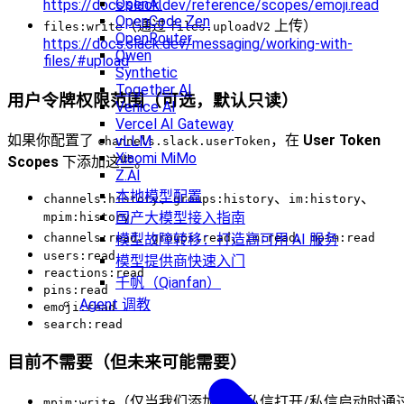
OpenAI
https://docs.slack.dev/reference/scopes/emoji.read
OpenCode Zen
（通过
上传）
files:write
files.uploadV2
OpenRouter
https://docs.slack.dev/messaging/working-with-
Qwen
files/#upload
Synthetic
Together AI
用户令牌权限范围（可选，默认只读）
Venice AI
Vercel AI Gateway
如果你配置了
，在
User Token
vLLM
channels.slack.userToken
Xiaomi MiMo
Scopes
下添加这些。
Z.AI
本地模型配置
、
、
、
channels:history
groups:history
im:history
国产大模型接入指南
mpim:history
、
、
、
channels:read
groups:read
im:read
mpim:read
模型故障转移：打造高可用 AI 服务
users:read
模型提供商快速入门
reactions:read
千帆（Qianfan）
pins:read
Agent 调教
emoji:read
search:read
目前不需要（但未来可能需要）
（仅当我们添加群组私信打开/私信启动时通
mpim:write