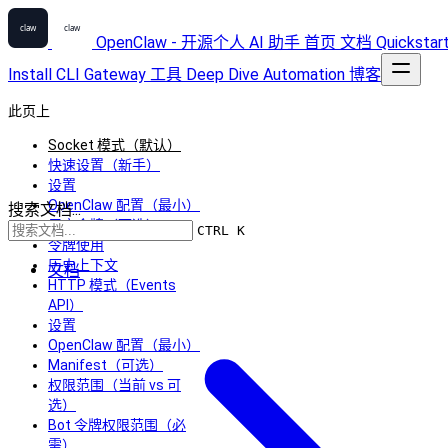
OpenClaw - 开源个人 AI 助手
首页
文档
Quickstar
Install
CLI
Gateway
工具
Deep Dive
Automation
博客
此页上
Socket 模式（默认）
快速设置（新手）
设置
OpenClaw 配置（最小）
搜索文档...
用户令牌（可选）
CTRL K
令牌使用
历史上下文
文档
HTTP 模式（Events
API）
设置
OpenClaw 配置（最小）
Manifest（可选）
权限范围（当前 vs 可
选）
Bot 令牌权限范围（必
需）