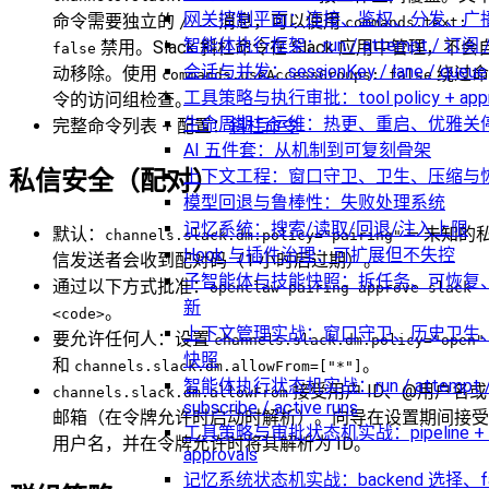
网关控制平面：连接、鉴权、分发、广
命令需要独立的
消息，可以使用
/...
commands.text:
智能体执行框架：run / attempt / 订阅 
禁用。Slack 斜杠命令在 Slack 应用中管理，不会
false
会话与并发：sessionKey / lane / queue
动移除。使用
绕过命
commands.useAccessGroups: false
工具策略与执行审批：tool policy + appr
令的访问组检查。
生命周期与运维：热更、重启、优雅关
完整命令列表 + 配置：
斜杠命令
AI 五件套：从机制到可复刻骨架
私信安全（配对）
上下文工程：窗口守卫、卫生、压缩与
模型回退与鲁棒性：失败处理系统
记忆系统：搜索/读取/回退/注入上限
默认：
— 未知的
channels.slack.dm.policy="pairing"
Hook 与插件治理：可扩展但不失控
信发送者会收到配对码（1 小时后过期）。
子智能体与技能快照：拆任务、可恢复
通过以下方式批准：
openclaw pairing approve slack
新
。
<code>
上下文管理实战：窗口守卫、历史卫生
要允许任何人：设置
channels.slack.dm.policy="open"
快照
和
。
channels.slack.dm.allowFrom=["*"]
智能体执行状态机实战：run / attempt 
接受用户 ID、@用户名或
channels.slack.dm.allowFrom
subscribe / active runs
邮箱（在令牌允许时启动时解析）。向导在设置期间接受
工具策略与审批状态机实战：pipeline + 
用户名，并在令牌允许时将其解析为 ID。
approvals
记忆系统状态机实战：backend 选择、fal