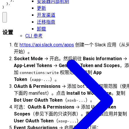
安装器内部机制
    },

  },

更新
}
开发渠道
迁移指南
卸载
设置
CLI 参考
在
https://api.slack.com/apps
创建一个 Slack 应用（从
开始）。
Socket Mode
→ 开启。然后前往
Basic Information
→
App-Level Tokens
→
Generate Token and Scopes
，添
加
权限范围。复制
App
connections:write
Token
（
）。
xapp-...
OAuth & Permissions
→ 添加 bot token 权限范围（使
下面的 manifest）。点击
Install to Workspace
。复制
Bot User OAuth Token
（
）。
xoxb-...
可选：
OAuth & Permissions
→ 添加
User Token
Scopes
（参见下面的只读列表）。重新安装应用并复制
User OAuth Token
（
）。
xoxp-...
Event Subscriptions
→ 启用事件并订阅：