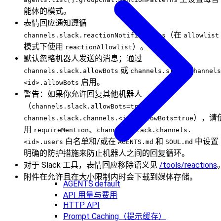
能体的模式。
表情回应通知遵循
（在
channels.slack.reactionNotifications
allowlist
模式下使用
）。
reactionAllowlist
默认忽略机器人发送的消息；通过
或
channels.slack.allowBots
channels.slack.channels
启用。
<id>.allowBots
警告：如果你允许回复其他机器人
（
或
channels.slack.allowBots=true
），请
channels.slack.channels.<id>.allowBots=true
用
、
requireMention
channels.slack.channels.
白名单和/或在
和
中设置
<id>.users
AGENTS.md
SOUL.md
明确的防护措施来防止机器人之间的回复循环。
对于 Slack 工具，表情回应移除语义见
/tools/reactions
附件在允许且在大小限制内时会下载到媒体存储。
AGENTS.default
API 用量与费用
HTTP API
Prompt Caching（提示缓存）