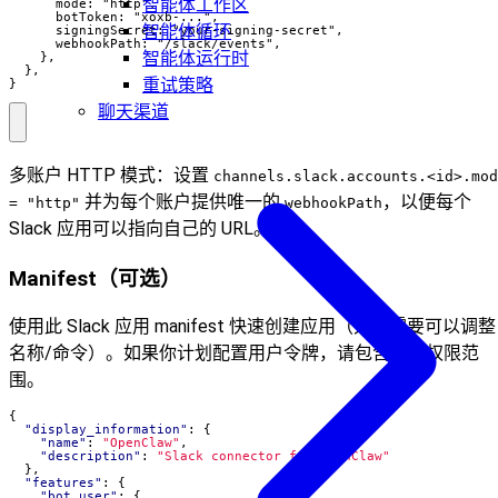
智能体工作区
      mode: "http",

      botToken: "xoxb-...",

智能体循环
      signingSecret: "your-signing-secret",

      webhookPath: "/slack/events",

智能体运行时
    },

  },

重试策略
}
聊天渠道
多账户 HTTP 模式：设置
channels.slack.accounts.<id>.mod
并为每个账户提供唯一的
，以便每个
= "http"
webhookPath
Slack 应用可以指向自己的 URL。
Manifest（可选）
使用此 Slack 应用 manifest 快速创建应用（如果需要可以调整
名称/命令）。如果你计划配置用户令牌，请包含用户权限范
围。
{
"display_information"
:
{
"name"
:
"OpenClaw"
,
"description"
:
"Slack connector for OpenClaw"
},
"features"
:
{
"bot_user"
:
{