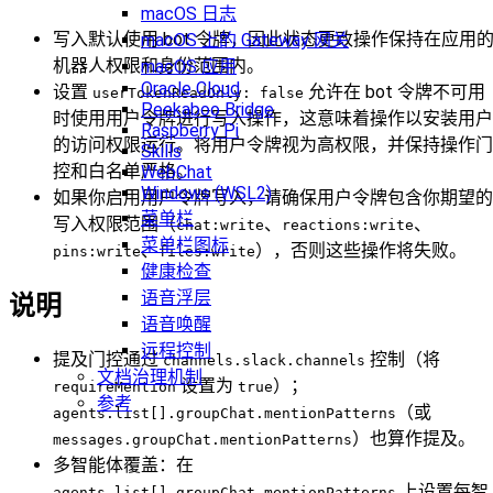
macOS 日志
写入默认使用 bot 令牌，因此状态更改操作保持在应用
macOS 上的 Gateway 网关
机器人权限和身份范围内。
macOS 应用
Oracle Cloud
设置
允许在 bot 令牌不可用
userTokenReadOnly: false
Peekaboo Bridge
时使用用户令牌进行写入操作，这意味着操作以安装用户
Raspberry Pi
的访问权限运行。将用户令牌视为高权限，并保持操作门
Skills
控和白名单严格。
WebChat
Windows (WSL2)
如果你启用用户令牌写入，请确保用户令牌包含你期望的
菜单栏
写入权限范围（
、
、
chat:write
reactions:write
菜单栏图标
、
），否则这些操作将失败。
pins:write
files:write
健康检查
语音浮层
说明
语音唤醒
远程控制
提及门控通过
控制（将
channels.slack.channels
文档治理机制
设置为
）；
requireMention
true
参考
（或
agents.list[].groupChat.mentionPatterns
）也算作提及。
messages.groupChat.mentionPatterns
多智能体覆盖：在
上设置每智
agents.list[].groupChat.mentionPatterns