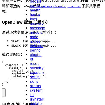
多账户支持：使用
配置每个账户的
channels.slack.accounts
doctor
gateway
牌和可选的
。参见
了解共享模
name
gateway/configuration
health
式。
hooks
logs
OpenClaw 配置（最小）
memory
message
通过环境变量设置令牌（推荐）：
models
node
nodes
SLACK_APP_TOKEN=xapp-...
onboard
SLACK_BOT_TOKEN=xoxb-...
pairing
或通过配置：
plugins
qr
{

reset
  channels: {

security
    slack: {

      enabled: true,

sessions
      appToken: "xapp-...",

      botToken: "xoxb-...",

setup
    },

skills
  },

}
status
system
tui
uninstall
update