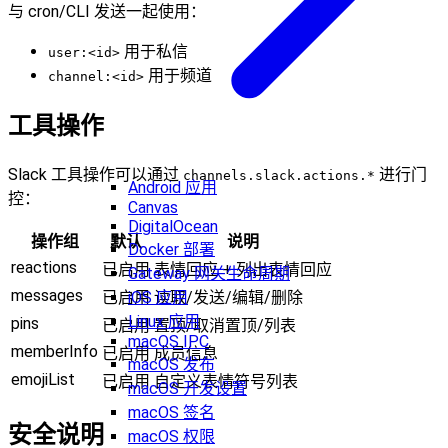
与 cron/CLI 发送一起使用：
用于私信
user:<id>
用于频道
channel:<id>
工具操作
Slack 工具操作可以通过
进行门
channels.slack.actions.*
Android 应用
控：
Canvas
DigitalOcean
操作组
默认
说明
Docker 部署
reactions
已启用
表情回应 + 列出表情回应
Gateway 网关生命周期
messages
iOS 应用
已启用
读取/发送/编辑/删除
Linux 应用
pins
已启用
置顶/取消置顶/列表
macOS IPC
memberInfo
已启用
成员信息
macOS 发布
emojiList
已启用
自定义表情符号列表
macOS 开发设置
macOS 签名
安全说明
macOS 权限