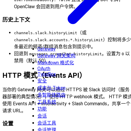
OpenClaw 会回退到用户令牌。
历史上下文
（或
channels.slack.historyLimit
）控制将多少
channels.slack.accounts.*.historyLimit
条最近的频道/群组消息包含到提示中。
Gateway
回退到
。设置为
以
messages.groupChat.historyLimit
0
Gateway 网关架构
禁用（默认 50）。
Markdown 格式化
OAuth
HTTP 模式（Events API）
TypeBox
安全
成本与 Token
当你的 Gateway 网关可以通过 HTTPS 被 Slack 访问时（服务
多智能体路由
器部署的典型情况），使用 HTTP webhook 模式。 HTTP 模
工具系统
使用 Events API + Interactivity + Slash Commands，共享一个
功能
请求 URL。
会话
会话工具
设置
会话管理