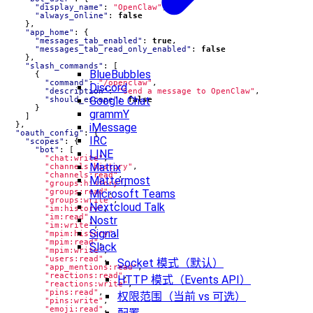
"display_name"
:
"OpenClaw"
,
"always_online"
:
false
},
"app_home"
:
{
"messages_tab_enabled"
:
true
,
"messages_tab_read_only_enabled"
:
false
},
"slash_commands"
:
[
BlueBubbles
{
"command"
:
"/openclaw"
,
Discord
"description"
:
"Send a message to OpenClaw"
,
Google Chat
"should_escape"
:
false
}
grammY
]
},
iMessage
"oauth_config"
:
{
IRC
"scopes"
:
{
"bot"
:
[
LINE
"chat:write"
,
Matrix
"channels:history"
,
"channels:read"
,
Mattermost
"groups:history"
,
Microsoft Teams
"groups:read"
,
"groups:write"
,
Nextcloud Talk
"im:history"
,
"im:read"
,
Nostr
"im:write"
,
Signal
"mpim:history"
,
"mpim:read"
,
Slack
"mpim:write"
,
"users:read"
,
Socket 模式（默认）
"app_mentions:read"
,
"reactions:read"
,
HTTP 模式（Events API）
"reactions:write"
,
"pins:read"
,
权限范围（当前 vs 可选）
"pins:write"
,
"emoji:read"
,