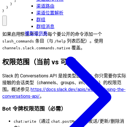
]
}
渠道路由
}
}
渠道位置解析
群组
群组消息
模型提供商
如果启用原生命令，为每个要公开的命令添加一个
条目（与
列表匹配）。使用
slash_commands
/help
覆盖。
channels.slack.commands.native
权限范围（当前 vs 可选）
Slack 的 Conversations API 是按类型区分的：你只需要你实际
接触的会话类型（channels、groups、im、mpim）的权限范
围。概述参见
https://docs.slack.dev/apis/web-api/using-the-
conversations-api/
。
Bot 令牌权限范围（必需）
（通过
发送/更新/删除消
chat:write
chat.postMessage