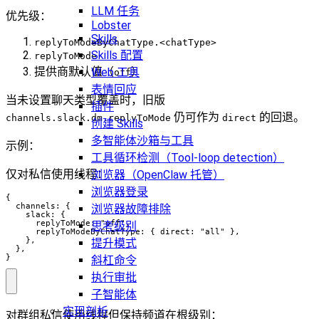
LLM 任务
优先级：
Lobster
Skills
replyToModeByChatType.<chatType>
Skills 配置
replyToMode
提供商默认值（
）
Web 工具
off
表情回应
当未设置聊天类型覆盖时，旧版
插件
仍可作为
的回退。
channels.slack.dm.replyToMode
direct
创建 Skills
多智能体沙箱与工具
示例：
工具循环检测（Tool-loop detection）
仅对私信使用线程：
浏览器（OpenClaw 托管）
浏览器登录
{

  channels: {

浏览器故障排除
    slack: {

      replyToMode: "off",

思考级别
      replyToModeByChatType: { direct: "all" },

    },

提升模式
  },

}
斜杠命令
执行审批
子智能体
实现剖析
对群组私信使用线程但保持频道在根级别：