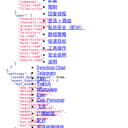
配置
"commands"
,
"files:read"
,
限制
"files:write"
],
回复线程
"user"
:
[
"channels:history"
,
会话 + 路由
"channels:read"
,
"groups:history"
,
私信安全（配对）
"groups:read"
,
"im:history"
,
群组策略
"im:read"
,
"mpim:history"
,
投递目标
"mpim:read"
,
"users:read"
,
工具操作
"reactions:read"
,
"pins:read"
,
安全说明
"emoji:read"
,
"search:read"
说明
]
Synology Chat
}
},
Telegram
"settings"
:
{
"socket_mode_enabled"
:
true
,
Tlon
"event_subscriptions"
:
{
Twitch
"bot_events"
:
[
"app_mention"
,
WhatsApp
"message.channels"
,
Zalo
"message.groups"
,
"message.im"
,
Zalo Personal
"message.mpim"
,
"reaction_added"
,
飞书
"reaction_removed"
,
"member_joined_channel"
,
广播群组
"member_left_channel"
,
"channel_rename"
,
配对
"pin_added"
,
"pin_removed"
渠道故障排除