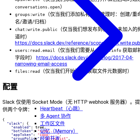
）
conversations.open
（仅当我们添加私有频道管理时：创建/重
groups:write
名/邀请/归档）
（仅当我们想发布到机器人未加入的
chat:write.public
道时）
https://docs.slack.dev/reference/scopes/chat.write.pub
（仅当我们需要从
获取邮
users:read.email
users.info
字段时）
https://docs.slack.dev/changelog/2017-04-
narrowing-email-access
（仅当我们开始列出/读取文件元数据时）
files:read
配置
Slack 仅使用 Socket Mode（无 HTTP webhook 服务器）。提
Heartbeat（心跳）
供两个令牌：
多 Agent 协作
{
工作区文件
"slack"
:
{
"enabled"
:
true
,
记忆（Memory）
"botToken"
:
"xoxb-..."
,
"appToken"
:
"xapp-..."
,
技能开发
"groupPolicy"
:
"allowlist"
,