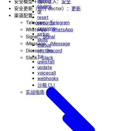
pairing
安全模型 + 提示注入：
安全
plugins
安全更新（运行 doctor）：
更新
qr
渠道配置：
reset
Telegram：
Telegram
security
sessions
WhatsApp：
WhatsApp
setup
Signal：
Signal
skills
iMessage：
iMessage
status
system
Discord：
Discord
tui
Slack：
Slack
uninstall
update
voicecall
webhooks
沙箱 CLI
实战指南