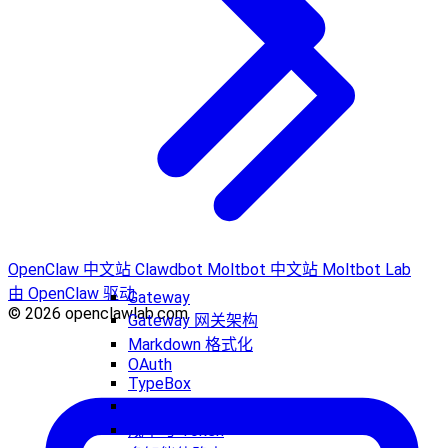
OpenClaw 中文站
Clawdbot
Moltbot 中文站
Moltbot Lab
由 OpenClaw 驱动
Gateway
© 2026 openclawlab.com
Gateway 网关架构
Markdown 格式化
OAuth
TypeBox
安全
成本与 Token