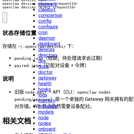
channels
openclaw devices reject <requestId>
clawbot
completion
config
configure
cron
状态存储位置
daemon
dashboard
存储在
下：
~/.openclaw/devices/
devices
directory
（短期；待处理请求会过期）
pending.json
dns
（已配对设备 + 令牌）
paired.json
docs
doctor
gateway
说明
health
hooks
旧版
API（CLI：
node.pair.*
openclaw nodes
logs
）是一个单独的 Gateway 网关拥有的配
pending/approve
memory
对存储。WS 节点仍然需要设备配对。
message
models
node
相关文档
nodes
onboard