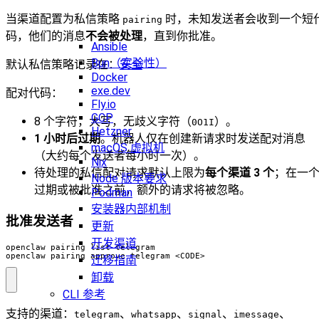
当渠道配置为私信策略
时，未知发送者会收到一个短
pairing
码，他们的消息
不会被处理
，直到你批准。
Ansible
Bun（实验性）
默认私信策略记录在：
安全
Docker
exe.dev
配对代码：
Fly.io
GCP
8 个字符，大写，无歧义字符（
）。
0O1I
Hetzner
1 小时后过期
。机器人仅在创建新请求时发送配对消息
macOS 虚拟机
（大约每个发送者每小时一次）。
Nix
待处理的私信配对请求默认上限为
每个渠道 3 个
；在一
Node 版本要求
过期或被批准之前，额外的请求将被忽略。
Podman
安装器内部机制
批准发送者
更新
开发渠道
openclaw pairing approve telegram <CODE>
迁移指南
卸载
CLI 参考
支持的渠道：
、
、
、
、
telegram
whatsapp
signal
imessage