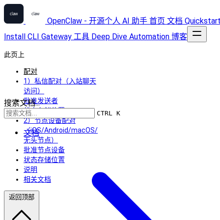
OpenClaw - 开源个人 AI 助手
首页
文档
Quickstar
Install
CLI
Gateway
工具
Deep Dive
Automation
博客
此页上
配对
1）私信配对（入站聊天
访问）
批准发送者
搜索文档...
状态存储位置
CTRL K
2）节点设备配对
（iOS/Android/macOS/
文档
无头节点）
批准节点设备
状态存储位置
说明
相关文档
返回顶部