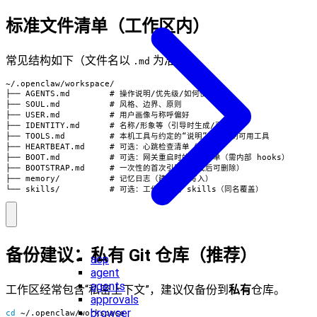
标准文件清单（工作区内）
常见结构如下（文件名以
为准）：
.md
~/.openclaw/workspace/

├── AGENTS.md        # 操作说明/优先级/如何使用记忆

├── SOUL.md          # 风格、边界、原则

├── USER.md          # 用户画像与称呼偏好

├── IDENTITY.md      # 名称/形象等（引导时生成/更新）

├── TOOLS.md         # 本机工具与约定的“说明”，不控制可用工具

├── HEARTBEAT.md     # 可选：心跳检查清单（尽量短）

├── BOOT.md          # 可选：网关重启时的启动清单（需内部 hooks）

├── BOOTSTRAP.md     # 一次性的首次引导（完成后可删除）

├── memory/          # 记忆日志（建议按天写入）

└── skills/          # 可选：工作区专属 skills（同名覆盖）
备份建议：私有 Git 仓库（推荐）
acp
agent
agents
工作区经常包含“私密上下文”，建议仅备份到
私有
仓库。
approvals
browser
cd