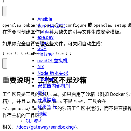
}
Ansible
、
或
Bun（实验性）
openclaw onboard
openclaw configure
openclaw setup
Docker
在需要时创建工作区，并为缺失的引导文件生成安全模板。
exe.dev
Fly.io
如果你完全自行管理这些文件，可关闭自动生成：
GCP
Hetzner
{ agent: { skipBootstrap: true } }
macOS 虚拟机
Nix
Node 版本要求
重要说明：工作区不是沙箱
Podman
安装器内部机制
更新
工作区只是工具的默认
。如果启用了沙箱（例如 Docker 沙
cwd
开发渠道
箱），并且
不是
，工具会在
workspaceAccess
"rw"
迁移指南
下的沙箱工作区中运行，而不是直接
~/.openclaw/sandboxes
卸载
作宿主机的工作区。
CLI 参考
相关：
/docs/gateway/sandboxing/
。