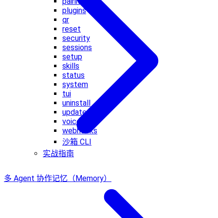
pairing
plugins
qr
reset
security
sessions
setup
skills
status
system
tui
uninstall
update
voicecall
webhooks
沙箱 CLI
实战指南
多 Agent 协作
记忆（Memory）