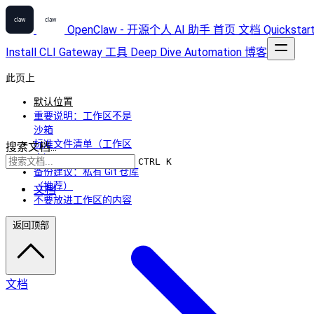
OpenClaw - 开源个人 AI 助手
首页
文档
Quickstar
Install
CLI
Gateway
工具
Deep Dive
Automation
博客
此页上
默认位置
重要说明：工作区不是
沙箱
标准文件清单（工作区
搜索文档...
内）
CTRL K
备份建议：私有 Git 仓库
（推荐）
文档
不要放进工作区的内容
返回顶部
文档