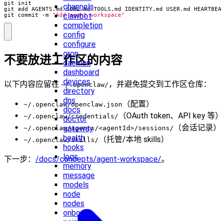
channels
clawbot
git commit -m 
"Add agent workspace"
completion
config
configure
cron
不要放进工作区的内容
daemon
dashboard
devices
以下内容应留在
，并避免提交到工作区仓库：
~/.openclaw/
directory
dns
（配置）
~/.openclaw/openclaw.json
docs
（OAuth token、API key 等
~/.openclaw/credentials/
doctor
（会话记录）
gateway
~/.openclaw/agents/<agentId>/sessions/
health
（托管/本地 skills）
~/.openclaw/skills/
hooks
logs
下一步：
/docs/concepts/agent-workspace/
。
memory
message
models
node
nodes
onboard