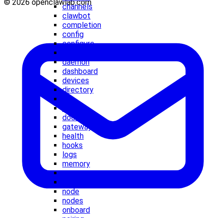
© 2026 openclawlab.com
channels
clawbot
completion
config
configure
cron
daemon
dashboard
devices
directory
dns
docs
doctor
gateway
health
hooks
logs
memory
message
models
node
nodes
onboard