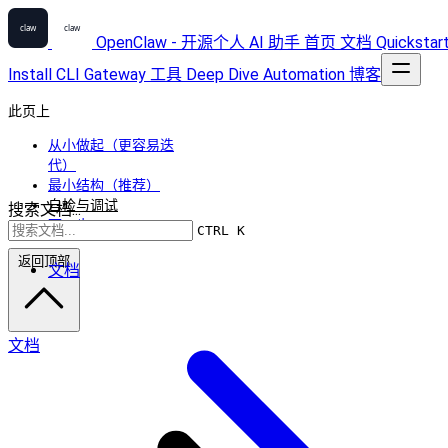
OpenClaw - 开源个人 AI 助手
首页
文档
Quickstar
Install
CLI
Gateway
工具
Deep Dive
Automation
博客
此页上
从小做起（更容易迭
代）
最小结构（推荐）
自检与调试
搜索文档...
下一步
CTRL K
返回顶部
文档
文档