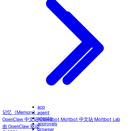
acp
记忆（Memory）
agent
agents
OpenClaw 中文站
Clawdbot
Moltbot 中文站
Moltbot Lab
approvals
由 OpenClaw 驱动
browser