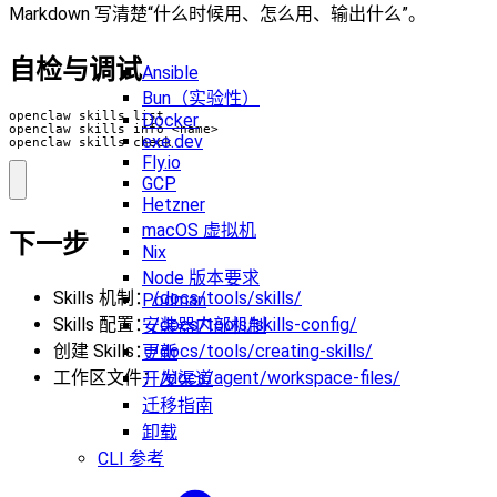
Markdown 写清楚“什么时候用、怎么用、输出什么”。
自检与调试
Ansible
Bun（实验性）
Docker
exe.dev
openclaw skills check
Fly.io
GCP
Hetzner
macOS 虚拟机
下一步
Nix
Node 版本要求
Skills 机制：
/docs/tools/skills/
Podman
Skills 配置：
/docs/tools/skills-config/
安装器内部机制
创建 Skills：
/docs/tools/creating-skills/
更新
工作区文件：
/docs/agent/workspace-files/
开发渠道
迁移指南
卸载
CLI 参考