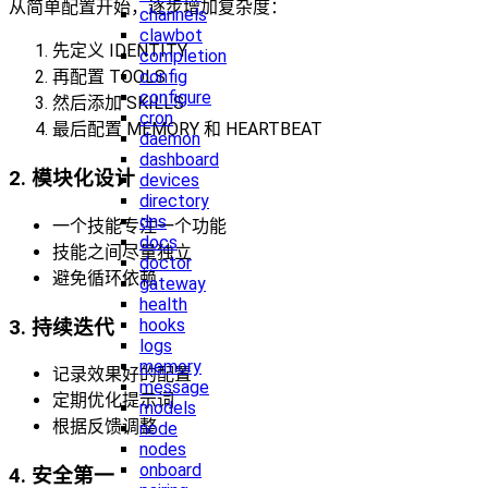
从简单配置开始，逐步增加复杂度：
channels
clawbot
先定义 IDENTITY
completion
config
再配置 TOOLS
configure
然后添加 SKILLS
cron
最后配置 MEMORY 和 HEARTBEAT
daemon
dashboard
2. 模块化设计
devices
directory
dns
一个技能专注一个功能
docs
技能之间尽量独立
doctor
避免循环依赖
gateway
health
hooks
3. 持续迭代
logs
memory
记录效果好的配置
message
定期优化提示词
models
根据反馈调整
node
nodes
onboard
4. 安全第一