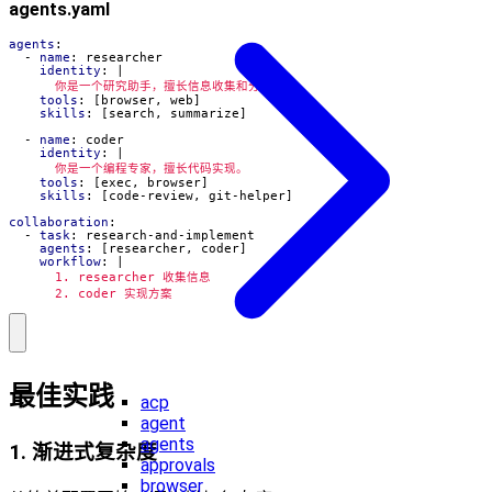
agents.yaml
agents
:
- 
name
:
researcher
identity
:
|
      你是一个研究助手，擅长信息收集和分析。
tools
:
[
browser, web]
skills
:
[
search, summarize]
- 
name
:
coder
identity
:
|
      你是一个编程专家，擅长代码实现。
tools
:
[
exec, browser]
skills
:
[
code-review, git-helper]
collaboration
:
- 
task
:
research-and-implement
agents
:
[
researcher, coder]
workflow
:
|
      2. coder 实现方案
最佳实践
acp
agent
agents
1. 渐进式复杂度
approvals
browser