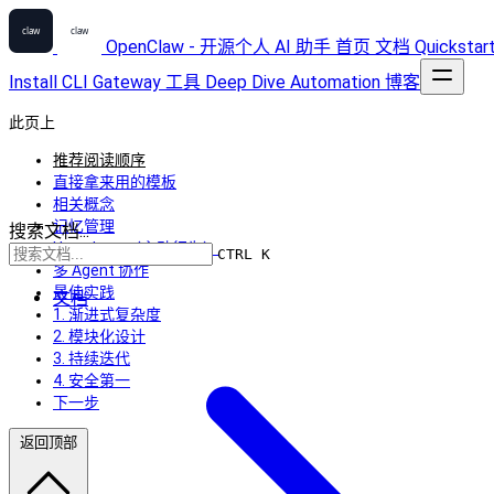
OpenClaw - 开源个人 AI 助手
首页
文档
Quickstar
Install
CLI
Gateway
工具
Deep Dive
Automation
博客
此页上
推荐阅读顺序
直接拿来用的模板
相关概念
记忆管理
搜索文档...
Heartbeat（主动行为）
CTRL K
多 Agent 协作
最佳实践
文档
1. 渐进式复杂度
2. 模块化设计
3. 持续迭代
4. 安全第一
下一步
返回顶部