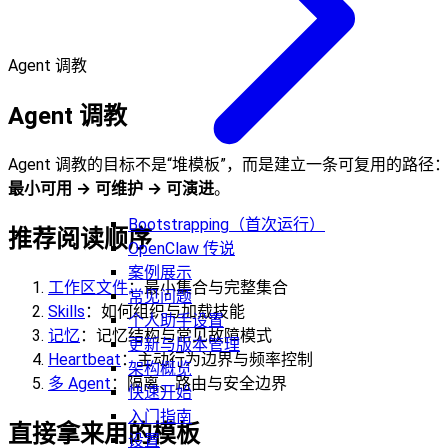
Agent 调教
Agent 调教
Agent 调教的目标不是“堆模板”，而是建立一条可复用的路径
最小可用 → 可维护 → 可演进
。
Bootstrapping（首次运行）
推荐阅读顺序
OpenClaw 传说
案例展示
工作区文件
：最小集合与完整集合
常见问题
Skills
：如何组织与加载技能
个人助手设置
记忆
：记忆结构与常见故障模式
更新与版本管理
Heartbeat
：主动行为边界与频率控制
架构概览
多 Agent
：隔离、路由与安全边界
快速开始
入门指南
直接拿来用的模板
设置