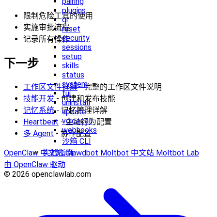
pairing
plugins
限制危险工具的使用
qr
实施审批流程
reset
security
记录所有操作
sessions
setup
下一步
skills
status
system
工作区文件详解
- 完整的工作区文件说明
tui
技能开发
- 创建和发布技能
uninstall
记忆系统
- 记忆管理详解
update
voicecall
Heartbeat
- 主动行为配置
webhooks
多 Agent
- 协作配置
沙箱 CLI
OpenClaw 中文站
Clawdbot
Moltbot 中文站
Moltbot Lab
实战指南
由 OpenClaw 驱动
© 2026 openclawlab.com