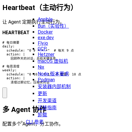
Heartbeat（主动行为）
Ansible
让 Agent 定期执行主动行为。
Bun（实验性）
Docker
HEARTBEAT
exe.dev
Fly.io
# 每日摘要

daily:

GCP
  schedule: "0 9 * * *"  # 每天 9 点

Hetzner
  action: |

    回顾昨天的对话，总结关键信息

macOS 虚拟机
Nix
# 每周清理

weekly:

Node 版本要求
  schedule: "0 10 * * 1"  # 每周一 10 点

  action: |

Podman
    清理过期记忆，压缩长对话
安装器内部机制
更新
开发渠道
迁移指南
多 Agent 协作
卸载
CLI 参考
配置多个 Agent，分工协作。