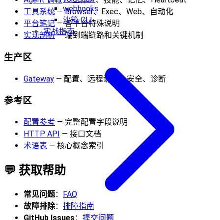
webhooks
工具系统
— Browser、Exec、Web、自动化
沙箱 CLI
平台笔记
— 各平台特殊说明
实战指南
实现剖析
— 端到端链路和关键机制
生产区
Gateway
— 配置、远程访问、安全、诊断
参考区
配置参考
— 完整配置字段说明
HTTP API
— 接口文档
术语表
— 核心概念索引
💬 获取帮助
常见问题
：
FAQ
故障排除
：
排障指南
GitHub Issues
：
提交问题