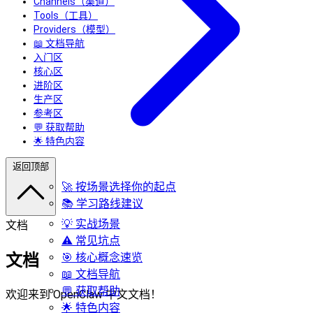
Channels（渠道）
Tools（工具）
Providers（模型）
📖 文档导航
入门区
核心区
进阶区
生产区
参考区
💬 获取帮助
🌟 特色内容
返回顶部
🚀 按场景选择你的起点
📚 学习路线建议
💡 实战场景
文档
⚠️ 常见坑点
文档
🎯 核心概念速览
📖 文档导航
💬 获取帮助
欢迎来到 OpenClaw 中文文档！
🌟 特色内容