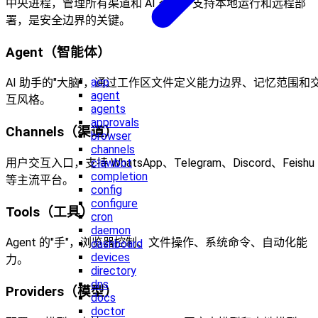
中央进程，管理所有渠道和 AI 交互。支持本地运行和远程部
署，是安全边界的关键。
Agent（智能体）
acp
AI 助手的"大脑"，通过工作区文件定义能力边界、记忆范围和
agent
互风格。
agents
approvals
Channels（渠道）
browser
channels
用户交互入口，支持 WhatsApp、Telegram、Discord、Feishu
clawbot
completion
等主流平台。
config
configure
Tools（工具）
cron
daemon
Agent 的"手"，浏览器控制、文件操作、系统命令、自动化能
dashboard
devices
力。
directory
dns
Providers（模型）
docs
doctor