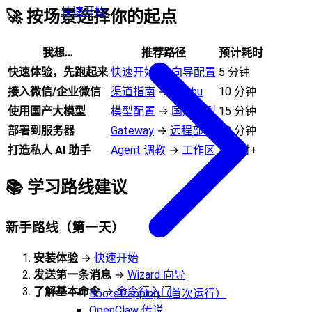
快速开始
🚀 按场景选择你的起点
我想…
推荐路径
预计耗时
快速体验，先跑起来
快速开始
→
向导配置
5 分钟
接入微信/企业微信
渠道指南
→
Feishu
10 分钟
使用国产大模型
模型配置
→
国产模型
15 分钟
部署到服务器
Gateway
→
远程部署
30 分钟
打造私人 AI 助手
Agent 调教
→
工作区
1 小时+
📚 学习路线建议
新手路线（第一天）
安装体验
→
快速开始
发送第一条消息
→
Wizard 向导
了解基本命令
→
命令行入门
Bootstrapping（首次运行）
OpenClaw 传说