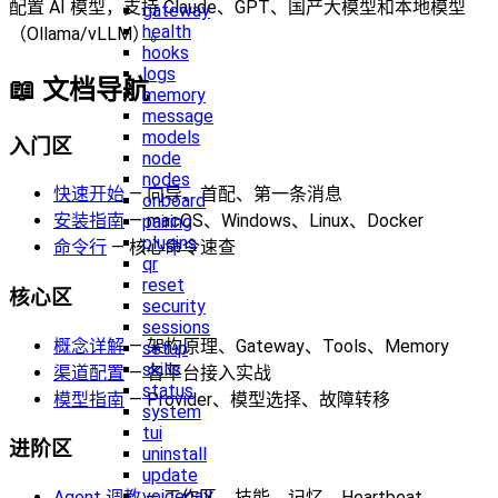
配置 AI 模型，支持 Claude、GPT、国产大模型和本地模型
gateway
health
（Ollama/vLLM）。
hooks
logs
📖 文档导航
memory
message
models
入门区
node
nodes
快速开始
— 向导、首配、第一条消息
onboard
安装指南
— macOS、Windows、Linux、Docker
pairing
plugins
命令行
— 核心命令速查
qr
reset
核心区
security
sessions
概念详解
— 架构原理、Gateway、Tools、Memory
setup
skills
渠道配置
— 各平台接入实战
status
模型指南
— Provider、模型选择、故障转移
system
tui
进阶区
uninstall
update
voicecall
Agent 调教
— 工作区、技能、记忆、Heartbeat