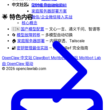
中文社区
：
GitHub Discussions
定时任务自动化实战
家庭服务器部署方案
🌟 特色内容
微信/企业微信接入实战
核心概念
🇨🇳
国产模型配置
— 文心一言、通义千问、智谱等
🔄
模型故障转移
— 多模型自动切换
🏠
家庭服务器部署
— 内网穿透、Tailscale
🔐
密钥管理最佳实践
— SecretRef 完全指南
OpenClaw 中文站
Clawdbot
Moltbot 中文站
Moltbot Lab
由 OpenClaw 驱动
© 2026 openclawlab.com