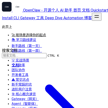
OpenClaw - 开源个人 AI 助手
首页
文档
Quickstar
Install
CLI
Gateway
工具
Deep Dive
Automation
博客
此页上
🚀 按场景选择你的起点
📚 学习路线建议
新手路线（第一天）
搜索文档...
进阶路线（第一周）
深度路线（第一月）
CTRL K
💡 实战场景
文档
个人效率
团队协作
开发者工具
⚠️ 常见坑点
新手常踩的坑
进阶用户注意
🎯 核心概念速览
Gateway（网关）
Agent（智能体）