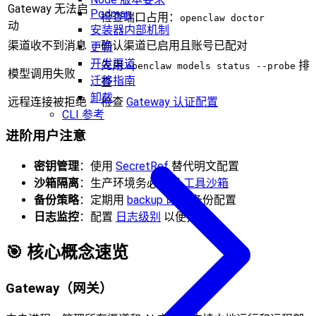
Gateway 无法启
Podman
检查端口占用：
openclaw doctor
动
安装器内部机制
渠道收不到消息
确认渠道已启用且账号已配对
更新
开发渠道
先用
排
openclaw models status --probe
模型调用失败
迁移指南
查
卸载
远程连接被拒绝
检查
Gateway 认证配置
CLI 参考
进阶用户注意
密钥管理
：使用
SecretRef
替代明文配置
沙箱隔离
：生产环境务必启用
工具沙箱
备份策略
：定期用
backup 命令
备份配置
日志监控
：配置
日志级别
以便排障
🎯 核心概念速览
Gateway（网关）