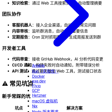
知识检索
：通过 Web 工具搜索资料，自动整理摘要
团队协作
客服机器人
：接入企业渠道，自动回复常见问题
内容审核
：监听群消息，自动标记重要信息
定期报告
：Cron 定时抓取数据，生成周报发送到群
开发者工具
代码审查
：接收 GitHub Webhook，AI 分析代码变更
CI/CD 通知
：构建失败时自动通知，附带错误分析
Ansible
API 测试
：通过聊天触发 Web 工具，测试接口状态
Bun（实验性）
Docker
exe.dev
⚠️ 常见坑点
Fly.io
GCP
Hetzner
新手常踩的坑
macOS 虚拟机
Nix
坑点
解决方案
Node 版本要求