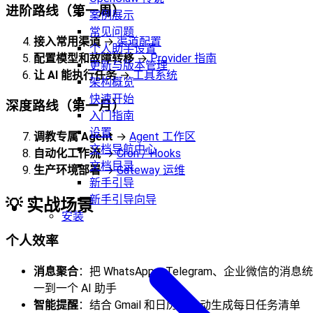
进阶路线（第一周）
案例展示
常见问题
接入常用渠道
→
渠道配置
个人助手设置
配置模型和故障转移
→
Provider 指南
更新与版本管理
让 AI 能执行任务
→
工具系统
架构概览
快速开始
深度路线（第一月）
入门指南
设置
调教专属 Agent
→
Agent 工作区
文档导航中心
自动化工作流
→
Cron / Hooks
文档目录
生产环境部署
→
Gateway 运维
新手引导
新手引导向导
💡 实战场景
安装
个人效率
消息聚合
：把 WhatsApp、Telegram、企业微信的消息统
一到一个 AI 助手
智能提醒
：结合 Gmail 和日历，自动生成每日任务清单